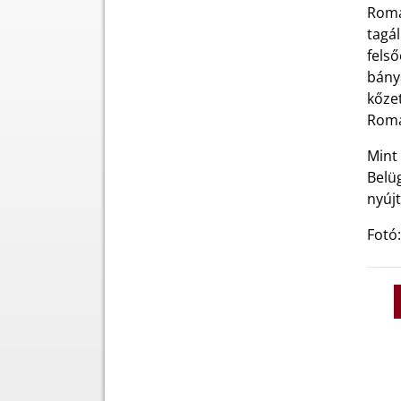
Romá
tagá
fels
bányá
kőze
Román
Mint
Belü
nyújt
Fotó