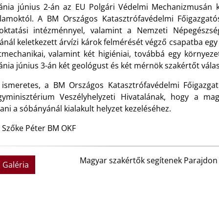
nia június 2-án az EU Polgári Védelmi Mechanizmusán kere
llamoktól. A BM Országos Katasztrófavédelmi Főigazgató
őoktatási intézménnyel, valamint a Nemzeti Népegészsé
nál keletkezett árvízi károk felmérését végző csapatba egy
tmechanikai, valamint két higiéniai, továbbá egy környezet
ia június 3-án két geológust és két mérnök szakértőt válasz
 ismeretes, a BM Országos Katasztrófavédelmi Főigazg
gyminisztérium Veszélyhelyzeti Hivatalának, hogy a mag
ani a sóbányánál kialakult helyzet kezeléséhez.
: Szőke Péter BM OKF
Magyar szakértők segítenek Parajdon
Galéria