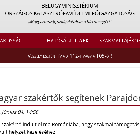
BELÜGYMINISZTÉRIUM
ORSZÁGOS KATASZTRÓFAVÉDELMI FŐIGAZGATÓSÁG
„Magyarország szolgálatában a biztonságért”
LAKOSSÁG
HATÓSÁGI ÜGYEK
SZAKMAI TÁJÉKO
Veszély esetén hívja a 112-t vagy a 105-öt!
gyar szakértők segítenek Parajdo
 június 04. 14:56
 szakértő indult el ma Romániába, hogy szakmai támogatást
kult helyzet kezeléséhez.