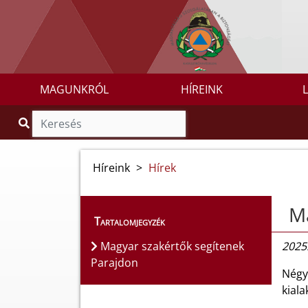
MAGUNKRÓL
HÍREINK
Híreink
>
Hírek
Ma
Tartalomjegyzék
Magyar szakértők segítenek
2025.
Parajdon
Négy
kiala