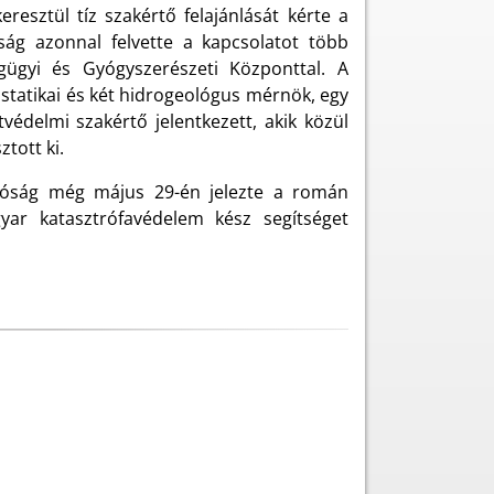
sztül tíz szakértő felajánlását kérte a
ság azonnal felvette a kapcsolatot több
gügyi és Gyógyszerészeti Központtal. A
 statikai és két hidrogeológus mérnök, egy
védelmi szakértő jelentkezett, akik közül
tott ki.
atóság még május 29-én jelezte a román
yar katasztrófavédelem kész segítséget