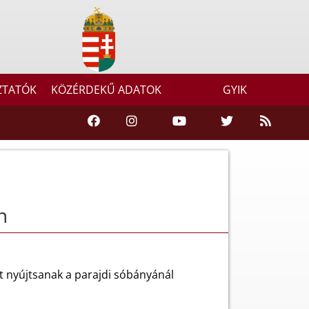
ZTATÓK
KÖZÉRDEKŰ ADATOK
GYIK
n
 nyújtsanak a parajdi sóbányánál