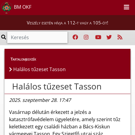
BM OKF
Veszély esetén hívja a 112-t vagy a 105-öt!
Híreink
>
Hírek
Tartalomjegyzék
Halálos tűzeset Tasson
Halálos tűzeset Tasson
2025. szeptember 28. 17:47
Vasárnap délután érkezett a jelzés a
katasztrófavédelem ügyeletére, amely szerint tűz
keletkezett egy családi házban a Bács-Kiskun
vármegyei Tasson. Egy Szigetfő utcai száz