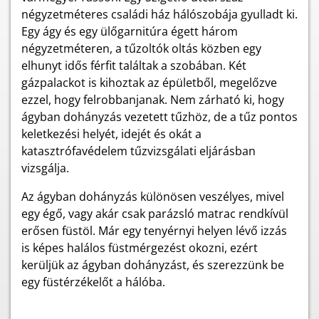
négyzetméteres családi ház hálószobája gyulladt ki.
Egy ágy és egy ülőgarnitúra égett három
négyzetméteren, a tűzoltók oltás közben egy
elhunyt idős férfit találtak a szobában. Két
gázpalackot is kihoztak az épületből, megelőzve
ezzel, hogy felrobbanjanak. Nem zárható ki, hogy
ágyban dohányzás vezetett tűzhöz, de a tűz pontos
keletkezési helyét, idejét és okát a
katasztrófavédelem tűzvizsgálati eljárásban
vizsgálja.
Az ágyban dohányzás különösen veszélyes, mivel
egy égő, vagy akár csak parázsló matrac rendkívül
erősen füstöl. Már egy tenyérnyi helyen lévő izzás
is képes halálos füstmérgezést okozni, ezért
kerüljük az ágyban dohányzást, és szerezzünk be
egy füstérzékelőt a hálóba.