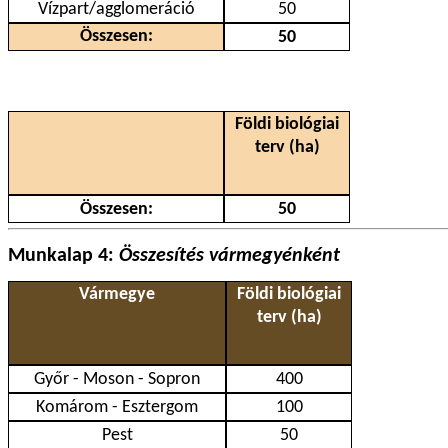
Vízpart/agglomeráció
50
Összesen:
50
Földi biológiai
terv (ha)
Összesen:
50
Munkalap 4:
Összesítés vármegyénként
Vármegye
Földi biológiai
terv (ha)
Győr - Moson - Sopron
400
Komárom - Esztergom
100
Pest
50