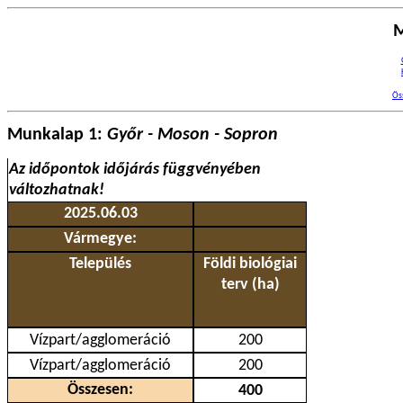
M
Ös
Munkalap 1:
Győr - Moson - Sopron
Az időpontok időjárás függvényében
változhatnak!
2025.06.03
Vármegye:
Település
Földi biológiai
terv (ha)
Vízpart/agglomeráció
200
Vízpart/agglomeráció
200
Összesen:
400