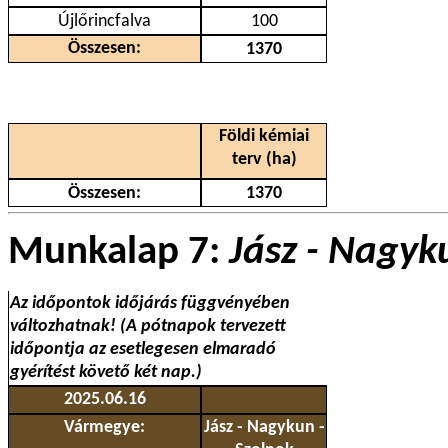
Újlőrincfalva
100
Összesen:
1370
Földi kémiai
terv (ha)
Összesen:
1370
Munkalap 7:
Jász - Nagyk
Az időpontok időjárás függvényében
változhatnak! (A pótnapok tervezett
időpontja az esetlegesen elmaradó
gyérítést követő két nap.)
2025.06.16
Vármegye:
Jász - Nagykun -