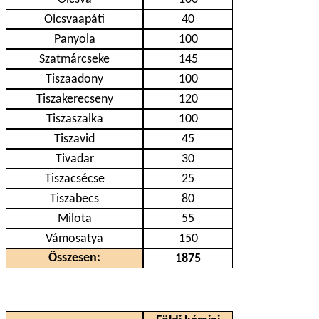
Olcsvaapáti
40
Panyola
100
Szatmárcseke
145
Tiszaadony
100
Tiszakerecseny
120
Tiszaszalka
100
Tiszavid
45
Tivadar
30
Tiszacsécse
25
Tiszabecs
80
Milota
55
Vámosatya
150
Összesen:
1875