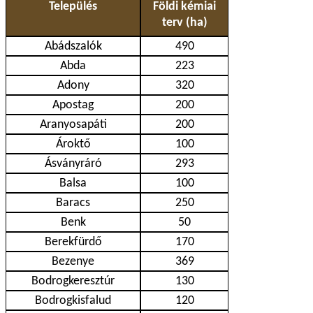
Település
Földi kémiai
terv (ha)
Abádszalók
490
Abda
223
Adony
320
Apostag
200
Aranyosapáti
200
Ároktő
100
Ásványráró
293
Balsa
100
Baracs
250
Benk
50
Berekfürdő
170
Bezenye
369
Bodrogkeresztúr
130
Bodrogkisfalud
120