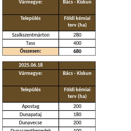
Vármegye:
Bács - Kiskun
Település
Földi kémiai
terv (ha)
Szalkszentmárton
280
Tass
400
Összesen:
680
2025.06.18
Vármegye:
Bács - Kiskun
Település
Földi kémiai
terv (ha)
Apostag
200
Dunapataj
180
Dunavecse
200