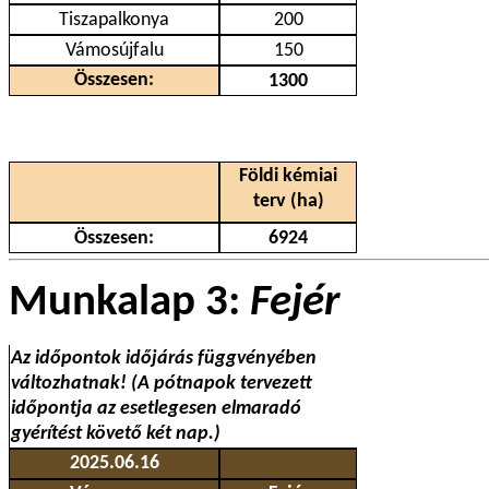
Tiszapalkonya
200
Vámosújfalu
150
Összesen:
1300
Földi kémiai
terv (ha)
Összesen:
6924
Munkalap 3:
Fejér
Az időpontok időjárás függvényében
változhatnak! (A pótnapok tervezett
időpontja az esetlegesen elmaradó
gyérítést követő két nap.)
2025.06.16