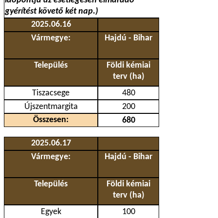
időpontja az esetlegesen elmaradó
gyérítést követő két nap.)
2025.06.16
Vármegye:
Hajdú - Bihar
Település
Földi kémiai
terv (ha)
Tiszacsege
480
Újszentmargita
200
Összesen:
680
2025.06.17
Vármegye:
Hajdú - Bihar
Település
Földi kémiai
terv (ha)
Egyek
100