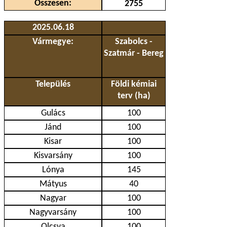
Összesen:
2755
2025.06.18
Vármegye:
Szabolcs -
Szatmár - Bereg
Település
Földi kémiai
terv (ha)
Gulács
100
Jánd
100
Kisar
100
Kisvarsány
100
Lónya
145
Mátyus
40
Nagyar
100
Nagyvarsány
100
Olcsva
100