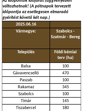
Az időpontok időjárás függvényében
változhatnak! (A pótnapok tervezett
időpontja az esetlegesen elmaradó
gyérítést követő két nap.)
2025.06.16
Vármegye:
Szabolcs -
Szatmár - Bereg
Település
Földi kémiai
terv (ha)
Balsa
100
Gávavencsellő
470
Paszab
100
Rakamaz
345
Szabolcs
100
Timár
145
Tiszabercel
180