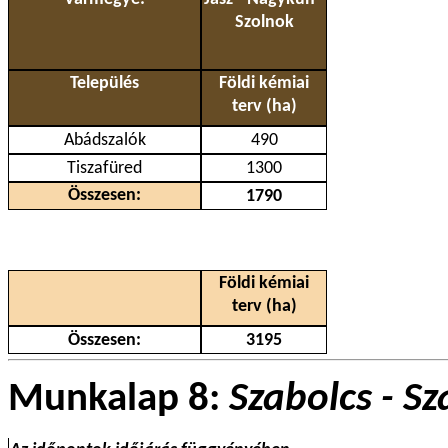
Szolnok
Település
Földi kémiai
terv (ha)
Abádszalók
490
Tiszafüred
1300
Összesen:
1790
Földi kémiai
terv (ha)
Összesen:
3195
Munkalap 8:
Szabolcs - S