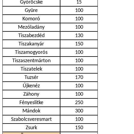
Győröcske
15
Gyüre
100
Komoró
100
Mezőladány
100
Tiszabezdéd
130
Tiszakanyár
150
Tiszamogyorós
100
Tiszaszentmárton
100
Tiszatelek
100
Tuzsér
170
Újkenéz
100
Záhony
100
Fényeslitke
250
Mándok
300
Szabolcsveresmart
100
Zsurk
150