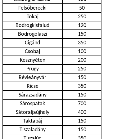
Felsőberecki
50
Tokaj
250
Bodrogkisfalud
120
Bodrogolaszi
150
Cigánd
350
Csobaj
100
Kesznyéten
200
Prügy
250
Révleányvár
150
Ricse
350
Sárazsadány
150
Sárospatak
700
Sátoraljaújhely
400
Taktabáj
150
Tiszaladány
150
Tiszalúc
350