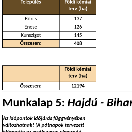
Település
Földi kémiai
terv (ha)
Börcs
137
Enese
126
Kunsziget
145
Összesen:
408
Földi kémiai
terv (ha)
Összesen:
12194
Munkalap 5:
Hajdú - Biha
Az időpontok időjárás függvényében
változhatnak! (A pótnapok tervezett