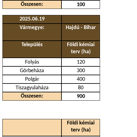
Összesen:
100
2025.06.19
Vármegye:
Hajdú - Bihar
Település
Földi kémiai
terv (ha)
Folyás
120
Görbeháza
300
Polgár
400
Tiszagyulaháza
80
Összesen:
900
Földi kémiai
terv (ha)