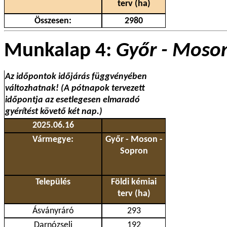
terv (ha)
Összesen:
2980
Munkalap 4:
Győr - Moson
Az időpontok időjárás függvényében
változhatnak! (A pótnapok tervezett
időpontja az esetlegesen elmaradó
gyérítést követő két nap.)
2025.06.16
Vármegye:
Győr - Moson -
Sopron
Település
Földi kémiai
terv (ha)
Ásványráró
293
Darnózseli
192