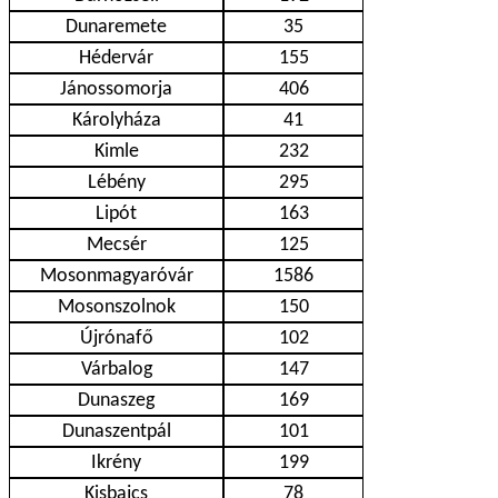
Dunaremete
35
Hédervár
155
Jánossomorja
406
Károlyháza
41
Kimle
232
Lébény
295
Lipót
163
Mecsér
125
Mosonmagyaróvár
1586
Mosonszolnok
150
Újrónafő
102
Várbalog
147
Dunaszeg
169
Dunaszentpál
101
Ikrény
199
Kisbajcs
78