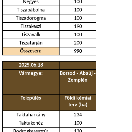
Négyes
100
Tiszabábolna
100
Tiszadorogma
100
Tiszakeszi
190
Tiszavalk
100
Tiszatarján
200
Összesen:
990
2025.06.18
Vármegye:
Borsod - Abaúj -
Zemplén
Település
Földi kémiai
terv (ha)
Taktaharkány
234
Taktakenéz
100
Bodrogkeresztúr
130