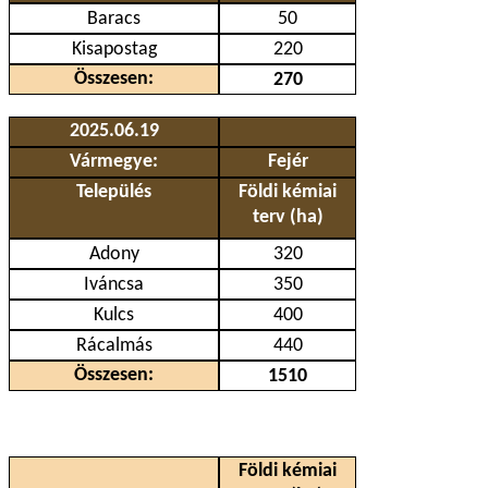
Baracs
50
Kisapostag
220
Összesen:
270
2025.06.19
Vármegye:
Fejér
Település
Földi kémiai
terv (ha)
Adony
320
Iváncsa
350
Kulcs
400
Rácalmás
440
Összesen:
1510
Földi kémiai