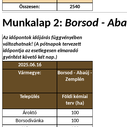
Összesen:
2540
Munkalap 2:
Borsod - Aba
Az időpontok időjárás függvényében
változhatnak! (A pótnapok tervezett
időpontja az esetlegesen elmaradó
gyérítést követő két nap.)
2025.06.16
Vármegye:
Borsod - Abaúj -
Zemplén
Település
Földi kémiai
terv (ha)
Ároktő
100
Borsodivánka
100