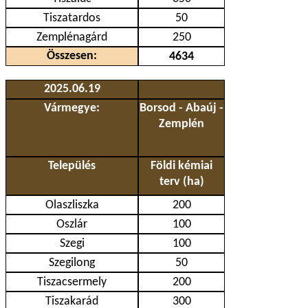
Tiszatardos
50
Zemplénagárd
250
Összesen:
4634
2025.06.19
Vármegye:
Borsod - Abaúj -
Zemplén
Település
Földi kémiai
terv (ha)
Olaszliszka
200
Oszlár
100
Szegi
100
Szegilong
50
Tiszacsermely
200
Tiszakarád
300