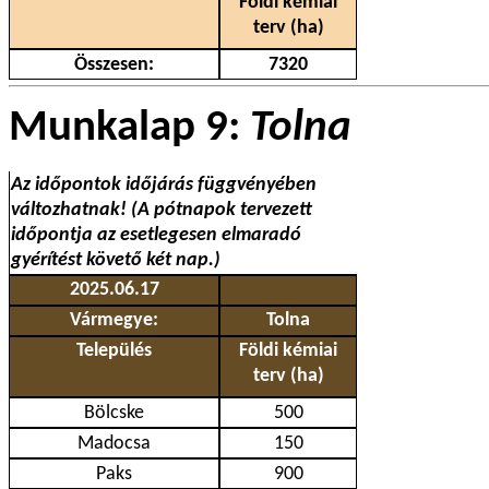
Földi kémiai
terv (ha)
Összesen:
7320
Munkalap 9:
Tolna
Az időpontok időjárás függvényében
változhatnak! (A pótnapok tervezett
időpontja az esetlegesen elmaradó
gyérítést követő két nap.)
2025.06.17
Vármegye:
Tolna
Település
Földi kémiai
terv (ha)
Bölcske
500
Madocsa
150
Paks
900