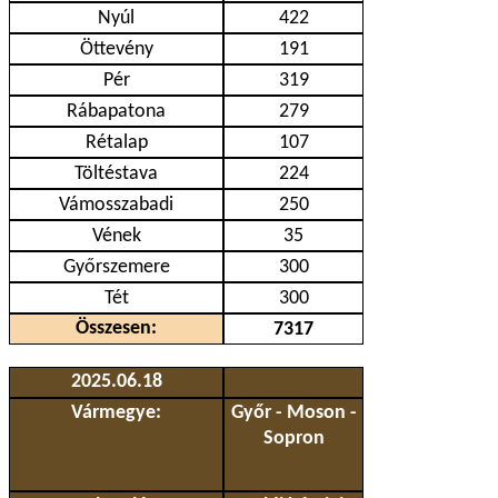
Nyúl
422
Öttevény
191
Pér
319
Rábapatona
279
Rétalap
107
Töltéstava
224
Vámosszabadi
250
Vének
35
Győrszemere
300
Tét
300
Összesen:
7317
2025.06.18
Vármegye:
Győr - Moson -
Sopron