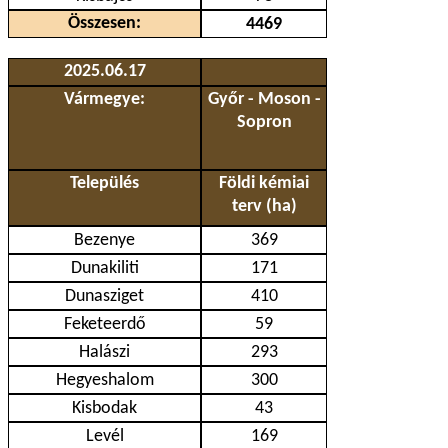
Összesen:
4469
2025.06.17
Vármegye:
Győr - Moson -
Sopron
Település
Földi kémiai
terv (ha)
Bezenye
369
Dunakiliti
171
Dunasziget
410
Feketeerdő
59
Halászi
293
Hegyeshalom
300
Kisbodak
43
Levél
169