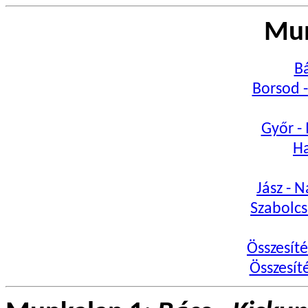
Mun
Bá
Borsod 
Győr -
Ha
Jász - 
Szabolcs
Összesít
Összesít