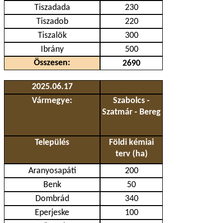
Tiszadada
230
Tiszadob
220
Tiszalök
300
Ibrány
500
Összesen:
2690
2025.06.17
Vármegye:
Szabolcs -
Szatmár - Bereg
Település
Földi kémiai
terv (ha)
Aranyosapáti
200
Benk
50
Dombrád
340
Eperjeske
100