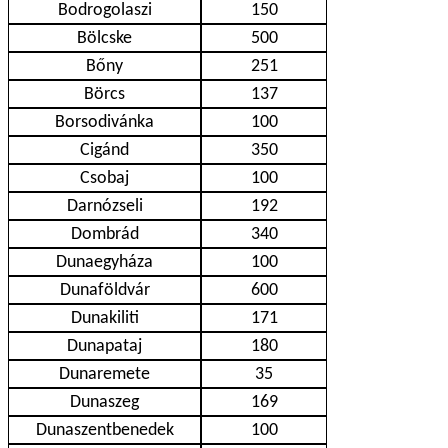
Bodrogolaszi
150
Bölcske
500
Bőny
251
Börcs
137
Borsodivánka
100
Cigánd
350
Csobaj
100
Darnózseli
192
Dombrád
340
Dunaegyháza
100
Dunaföldvár
600
Dunakiliti
171
Dunapataj
180
Dunaremete
35
Dunaszeg
169
Dunaszentbenedek
100