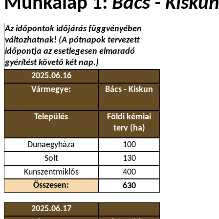
Munkalap 1:
Bács - Kisku
Az időpontok időjárás függvényében
változhatnak! (A pótnapok tervezett
időpontja az esetlegesen elmaradó
gyérítést követő két nap.)
2025.06.16
Vármegye:
Bács - Kiskun
Település
Földi kémiai
terv (ha)
Dunaegyháza
100
Solt
130
Kunszentmiklós
400
Összesen:
630
2025.06.17