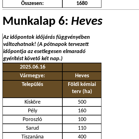
Összesen:
1680
Munkalap 6:
Heves
Az időpontok időjárás függvényében
változhatnak! (A pótnapok tervezett
időpontja az esetlegesen elmaradó
gyérítést követő két nap.)
2025.06.16
Vármegye:
Heves
Település
Földi kémiai
terv (ha)
Kisköre
500
Pély
160
Poroszló
100
Sarud
110
Tiszanána
400