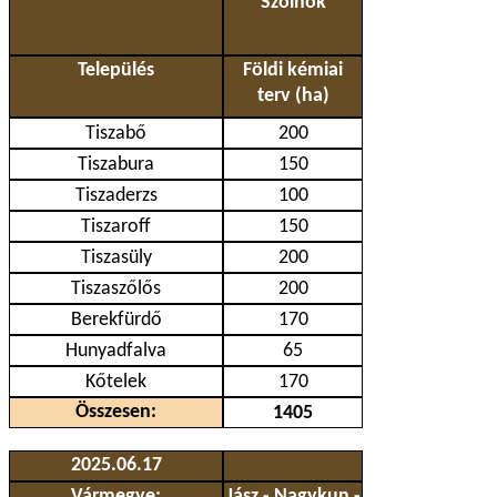
Szolnok
Település
Földi kémiai
terv (ha)
Tiszabő
200
Tiszabura
150
Tiszaderzs
100
Tiszaroff
150
Tiszasüly
200
Tiszaszőlős
200
Berekfürdő
170
Hunyadfalva
65
Kőtelek
170
Összesen:
1405
2025.06.17
Vármegye:
Jász - Nagykun -