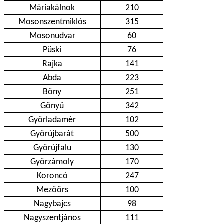
Máriakálnok
210
Mosonszentmiklós
315
Mosonudvar
60
Püski
76
Rajka
141
Abda
223
Bőny
251
Gönyű
342
Győrladamér
102
Győrújbarát
500
Győrújfalu
130
Győrzámoly
170
Koroncó
247
Mezőörs
100
Nagybajcs
98
Nagyszentjános
111