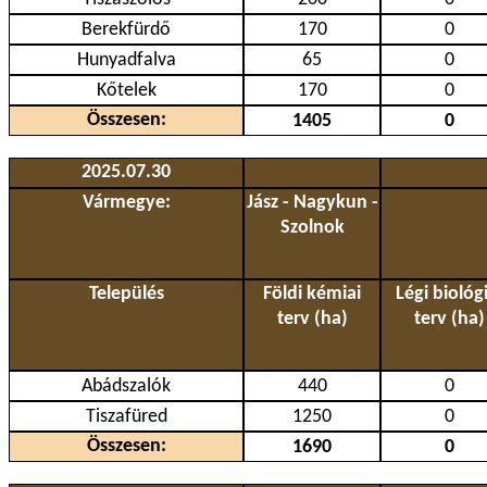
Berekfürdő
170
0
Hunyadfalva
65
0
Kőtelek
170
0
Összesen:
1405
0
2025.07.30
Vármegye:
Jász - Nagykun -
Szolnok
Település
Földi kémiai
Légi biológi
terv (ha)
terv (ha)
Abádszalók
440
0
Tiszafüred
1250
0
Összesen:
1690
0