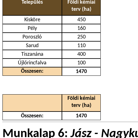
Település
Földi kémiai
terv (ha)
Kisköre
450
Pély
160
Poroszló
250
Sarud
110
Tiszanána
400
Újlőrincfalva
100
Összesen:
1470
Földi kémiai
terv (ha)
Összesen:
1470
Munkalap 6:
Jász - Nagyk