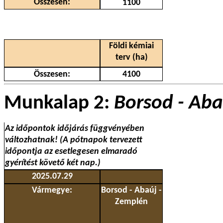
Összesen:
1100
Földi kémiai
terv (ha)
Összesen:
4100
Munkalap 2:
Borsod - Aba
Az időpontok időjárás függvényében
változhatnak! (A pótnapok tervezett
időpontja az esetlegesen elmaradó
gyérítést követő két nap.)
2025.07.29
Vármegye:
Borsod - Abaúj -
Zemplén