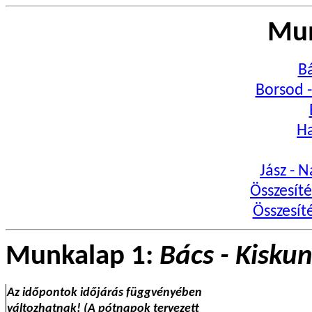
Mun
Bá
Borsod 
Ha
Jász - 
Összesít
Összesít
Munkalap 1:
Bács - Kisku
Az időpontok időjárás függvényében
változhatnak! (A pótnapok tervezett