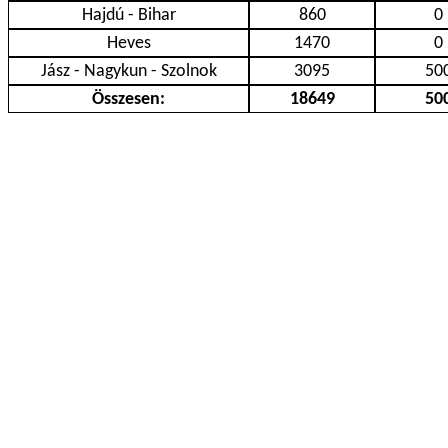
Hajdú - Bihar
860
0
Heves
1470
0
Jász - Nagykun - Szolnok
3095
50
Összesen:
18649
50