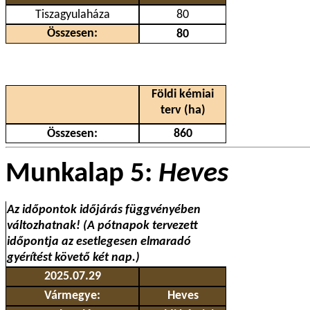
Tiszagyulaháza
80
Összesen:
80
Földi kémiai
terv (ha)
Összesen:
860
Munkalap 5:
Heves
Az időpontok időjárás függvényében
változhatnak! (A pótnapok tervezett
időpontja az esetlegesen elmaradó
gyérítést követő két nap.)
2025.07.29
Vármegye:
Heves