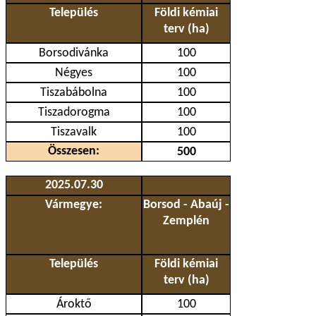
Település
Földi kémiai
terv (ha)
Borsodivánka
100
Négyes
100
Tiszabábolna
100
Tiszadorogma
100
Tiszavalk
100
Összesen:
500
2025.07.30
Vármegye:
Borsod - Abaúj -
Zemplén
Település
Földi kémiai
terv (ha)
Ároktő
100