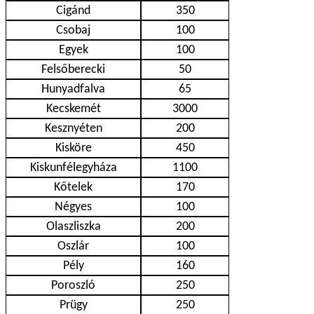
Cigánd
350
Csobaj
100
Egyek
100
Felsőberecki
50
Hunyadfalva
65
Kecskemét
3000
Kesznyéten
200
Kisköre
450
Kiskunfélegyháza
1100
Kőtelek
170
Négyes
100
Olaszliszka
200
Oszlár
100
Pély
160
Poroszló
250
Prügy
250