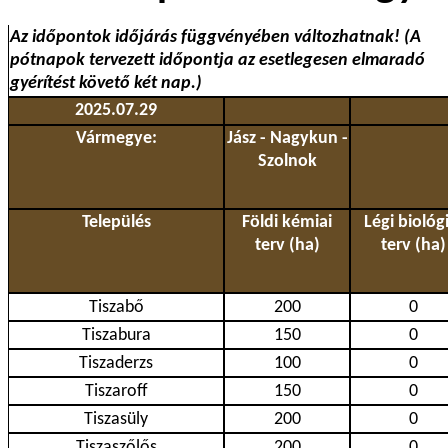
Az időpontok időjárás függvényében változhatnak! (A
pótnapok tervezett időpontja az esetlegesen elmaradó
gyérítést követő két nap.)
2025.07.29
Vármegye:
Jász - Nagykun -
Szolnok
Település
Földi kémiai
Légi biológi
terv (ha)
terv (ha)
Tiszabő
200
0
Tiszabura
150
0
Tiszaderzs
100
0
Tiszaroff
150
0
Tiszasüly
200
0
Tiszaszőlős
200
0