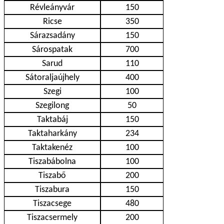
Révleányvár
150
Ricse
350
Sárazsadány
150
Sárospatak
700
Sarud
110
Sátoraljaújhely
400
Szegi
100
Szegilong
50
Taktabáj
150
Taktaharkány
234
Taktakenéz
100
Tiszabábolna
100
Tiszabő
200
Tiszabura
150
Tiszacsege
480
Tiszacsermely
200