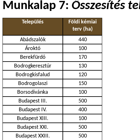
Munkalap 7:
Összesítés t
Település
Földi kémiai
terv (ha)
Abádszalók
440
Ároktő
100
Berekfürdő
170
Bodrogkeresztúr
130
Bodrogkisfalud
120
Bodrogolaszi
150
Borsodivánka
100
Budapest III.
500
Budapest IV.
400
Budapest XIII.
100
Budapest XXI.
500
Budapest XXIII.
500