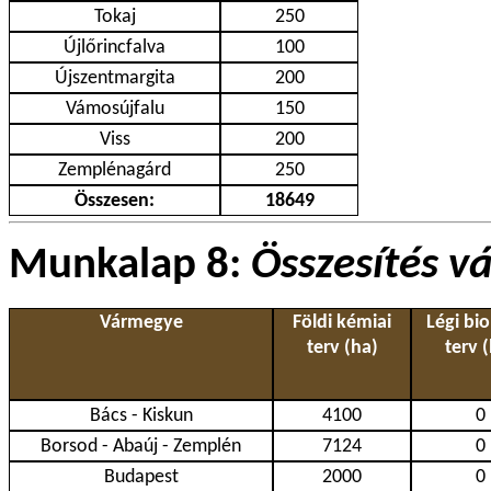
Tokaj
250
Újlőrincfalva
100
Újszentmargita
200
Vámosújfalu
150
Viss
200
Zemplénagárd
250
Összesen:
18649
Munkalap 8:
Összesítés 
Vármegye
Földi kémiai
Légi bio
terv (ha)
terv 
Bács - Kiskun
4100
0
Borsod - Abaúj - Zemplén
7124
0
Budapest
2000
0