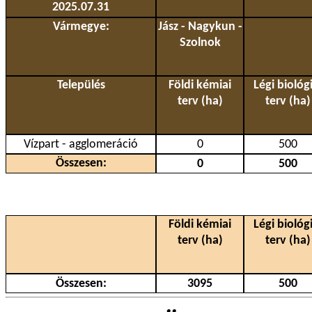
2025.07.31
Vármegye:
Jász - Nagykun -
Szolnok
Település
Földi kémiai
Légi biológi
terv (ha)
terv (ha)
Vízpart - agglomeráció
0
500
Összesen:
0
500
Földi kémiai
Légi biológi
terv (ha)
terv (ha)
Összesen:
3095
500