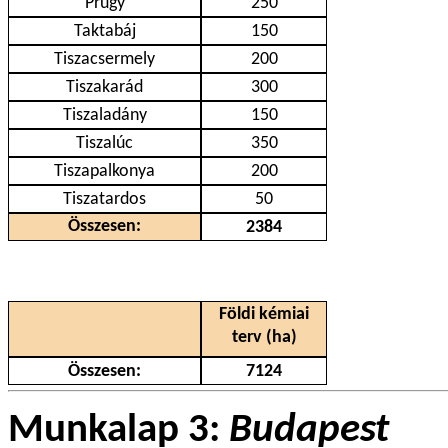
Prügy
250
Taktabáj
150
Tiszacsermely
200
Tiszakarád
300
Tiszaladány
150
Tiszalúc
350
Tiszapalkonya
200
Tiszatardos
50
Összesen:
2384
Földi kémiai
terv (ha)
Összesen:
7124
Munkalap 3:
Budapest