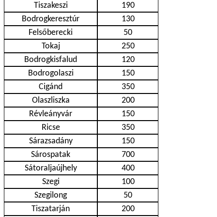
Tiszakeszi
190
Bodrogkeresztúr
130
Felsőberecki
50
Tokaj
250
Bodrogkisfalud
120
Bodrogolaszi
150
Cigánd
350
Olaszliszka
200
Révleányvár
150
Ricse
350
Sárazsadány
150
Sárospatak
700
Sátoraljaújhely
400
Szegi
100
Szegilong
50
Tiszatarján
200