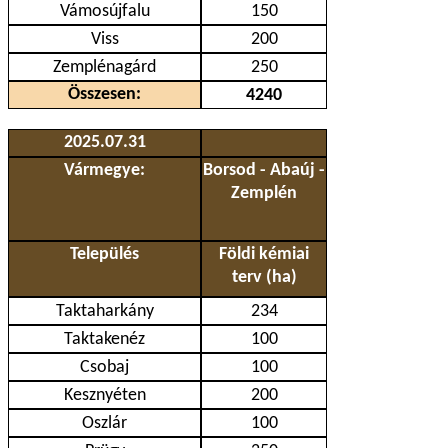
Vámosújfalu
150
Viss
200
Zemplénagárd
250
Összesen:
4240
2025.07.31
Vármegye:
Borsod - Abaúj -
Zemplén
Település
Földi kémiai
terv (ha)
Taktaharkány
234
Taktakenéz
100
Csobaj
100
Kesznyéten
200
Oszlár
100