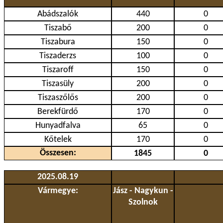
Abádszalók
440
0
Tiszabő
200
0
Tiszabura
150
0
Tiszaderzs
100
0
Tiszaroff
150
0
Tiszasüly
200
0
Tiszaszőlős
200
0
Berekfürdő
170
0
Hunyadfalva
65
0
Kőtelek
170
0
Összesen:
1845
0
2025.08.19
Vármegye:
Jász - Nagykun -
Szolnok