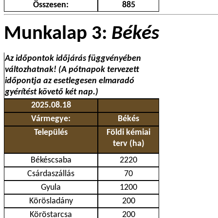
Összesen:
885
Munkalap 3:
Békés
Az időpontok időjárás függvényében
változhatnak! (A pótnapok tervezett
időpontja az esetlegesen elmaradó
gyérítést követő két nap.)
2025.08.18
Vármegye:
Békés
Település
Földi kémiai
terv (ha)
Békéscsaba
2220
Csárdaszállás
70
Gyula
1200
Körösladány
200
Köröstarcsa
200