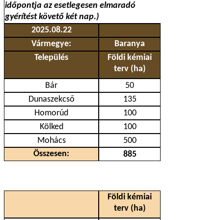
időpontja az esetlegesen elmaradó
gyérítést követő két nap.)
2025.08.22
Vármegye:
Baranya
Település
Földi kémiai
terv (ha)
Bár
50
Dunaszekcső
135
Homorúd
100
Kölked
100
Mohács
500
Összesen:
885
Földi kémiai
terv (ha)