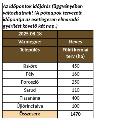
Az időpontok időjárás függvényében
változhatnak! (A pótnapok tervezett
időpontja az esetlegesen elmaradó
gyérítést követő két nap.)
2025.08.18
Vármegye:
Heves
Település
Földi kémiai
terv (ha)
Kisköre
450
Pély
160
Poroszló
250
Sarud
110
Tiszanána
400
Újlőrincfalva
100
Összesen:
1470