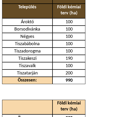
Település
Földi kémiai
terv (ha)
Ároktő
100
Borsodivánka
100
Négyes
100
Tiszabábolna
100
Tiszadorogma
100
Tiszakeszi
190
Tiszavalk
100
Tiszatarján
200
Összesen:
990
Földi kémiai
terv (ha)