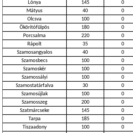
Lónya
145
0
Mátyus
40
0
Olcsva
100
0
Ököritófülpös
180
0
Porcsalma
220
0
Rápolt
35
0
Szamosangyalos
40
0
Szamosbecs
100
0
Szamoskér
100
0
Szamossályi
100
0
Szamostatárfalva
30
0
Szamosújlak
100
0
Szamosszeg
200
0
Szatmárcseke
145
0
Tarpa
185
0
Tiszaadony
100
0