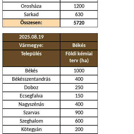
Orosháza
1200
Sarkad
630
Összesen:
5720
2025.08.19
Vármegye:
Békés
Település
Földi kémiai
terv (ha)
Békés
1000
Békésszentandrás
400
Doboz
250
Ecsegfalva
150
Nagyszénás
400
Szarvas
900
Szeghalom
600
Kötegyán
200