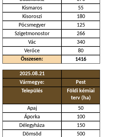
Kismaros
55
Kisoroszi
180
Pócsmegyer
125
Szigetmonostor
266
Vác
340
Verőce
80
Összesen:
1416
2025.08.21
Vármegye:
Pest
Település
Földi kémiai
terv (ha)
Apaj
50
Áporka
100
Délegyháza
150
Dömsöd
500