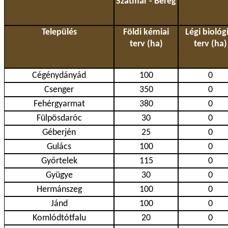
Szatmár - Bereg
Település
Földi kémiai
Légi biológi
terv (ha)
terv (ha)
Cégénydányád
100
0
Csenger
350
0
Fehérgyarmat
380
0
Fülpösdaróc
30
0
Géberjén
25
0
Gulács
100
0
Győrtelek
115
0
Gyügye
30
0
Hermánszeg
100
0
Jánd
100
0
Komlódtótfalu
20
0