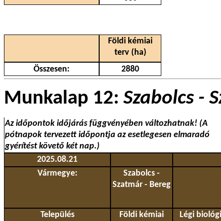
Földi kémiai
terv (ha)
Összesen:
2880
Munkalap 12:
Szabolcs - 
Az időpontok időjárás függvényében változhatnak! (A
pótnapok tervezett időpontja az esetlegesen elmaradó
gyérítést követő két nap.)
2025.08.21
Vármegye:
Szabolcs -
Szatmár - Bereg
Település
Földi kémiai
Légi biológi