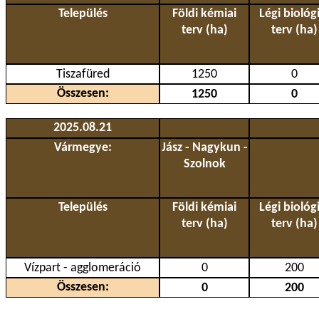
Település
Földi kémiai
Légi biológi
terv (ha)
terv (ha)
Tiszafüred
1250
0
Összesen:
1250
0
2025.08.21
Vármegye:
Jász - Nagykun -
Szolnok
Település
Földi kémiai
Légi biológi
terv (ha)
terv (ha)
Vízpart - agglomeráció
0
200
Összesen:
0
200