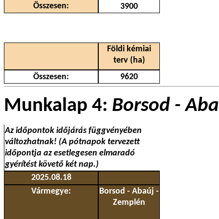
Összesen:
3900
Földi kémiai
terv (ha)
Összesen:
9620
Munkalap 4:
Borsod - Aba
Az időpontok időjárás függvényében
változhatnak! (A pótnapok tervezett
időpontja az esetlegesen elmaradó
gyérítést követő két nap.)
2025.08.18
Vármegye:
Borsod - Abaúj -
Zemplén