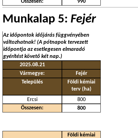
Összesen:
990
Munkalap 5:
Fejér
Az időpontok időjárás függvényében
változhatnak! (A pótnapok tervezett
időpontja az esetlegesen elmaradó
gyérítést követő két nap.)
2025.08.21
Vármegye:
Fejér
Település
Földi kémiai
terv (ha)
Ercsi
800
Összesen:
800
Földi kémiai