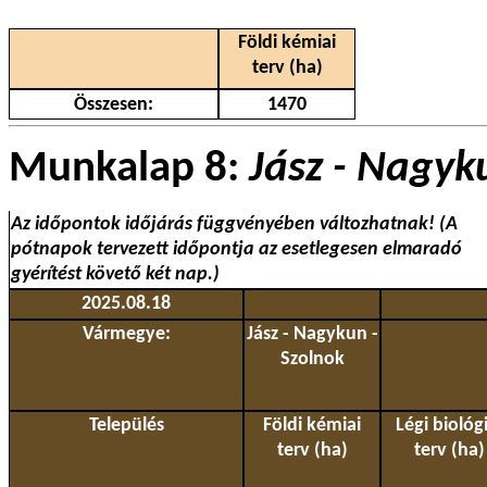
Földi kémiai
terv (ha)
Összesen:
1470
Munkalap 8:
Jász - Nagyk
Az időpontok időjárás függvényében változhatnak! (A
pótnapok tervezett időpontja az esetlegesen elmaradó
gyérítést követő két nap.)
2025.08.18
Vármegye:
Jász - Nagykun -
Szolnok
Település
Földi kémiai
Légi biológi
terv (ha)
terv (ha)