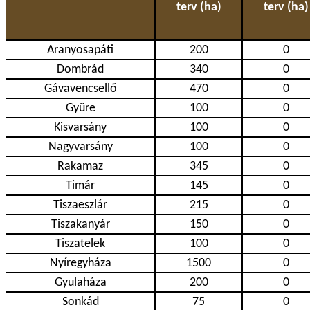
terv (ha)
terv (ha)
Aranyosapáti
200
0
Dombrád
340
0
Gávavencsellő
470
0
Gyüre
100
0
Kisvarsány
100
0
Nagyvarsány
100
0
Rakamaz
345
0
Timár
145
0
Tiszaeszlár
215
0
Tiszakanyár
150
0
Tiszatelek
100
0
Nyíregyháza
1500
0
Gyulaháza
200
0
Sonkád
75
0