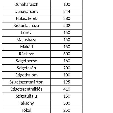
Dunaharaszti
100
Dunavarsány
344
Halásztelek
280
Kiskunlacháza
532
Lórév
150
Majosháza
150
Makád
150
Ráckeve
600
Szigetbecse
160
Szigetcsép
200
Szigethalom
100
Szigetszentmárton
195
Szigetszentmiklós
410
Szigetújfalu
150
Taksony
300
Tököl
250