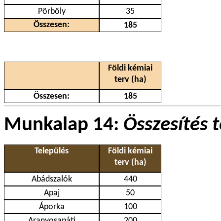
Pörböly
35
Összesen:
185
Földi kémiai
terv (ha)
Összesen:
185
Munkalap 14:
Összesítés 
Település
Földi kémiai
terv (ha)
Abádszalók
440
Apaj
50
Áporka
100
Aranyosapáti
200