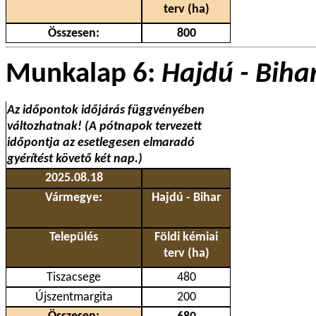
terv (ha)
Összesen:
800
Munkalap 6:
Hajdú - Biha
Az időpontok időjárás függvényében
változhatnak! (A pótnapok tervezett
időpontja az esetlegesen elmaradó
gyérítést követő két nap.)
2025.08.18
Vármegye:
Hajdú - Bihar
Település
Földi kémiai
terv (ha)
Tiszacsege
480
Újszentmargita
200