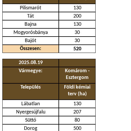
Pilismarót
130
Tát
200
Bajna
130
Mogyorósbánya
30
Bajót
30
Összesen:
520
2025.08.19
Vármegye:
Komárom -
Esztergom
Település
Földi kémiai
terv (ha)
Lábatlan
130
Nyergesújfalu
207
Süttő
80
Dorog
500