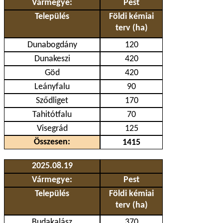
Vármegye:
Pest
Település
Földi kémiai
terv (ha)
Dunabogdány
120
Dunakeszi
420
Göd
420
Leányfalu
90
Sződliget
170
Tahitótfalu
70
Visegrád
125
Összesen:
1415
2025.08.19
Vármegye:
Pest
Település
Földi kémiai
terv (ha)
Budakalász
370