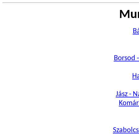
Mun
Bá
Borsod 
Ha
Jász - 
Komár
Szabolcs