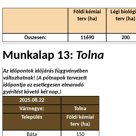
Földi kémiai
Légi biológi
terv (ha)
terv (ha)
Összesen:
11690
200
Munkalap 13:
Tolna
Az időpontok időjárás függvényében
változhatnak! (A pótnapok tervezett
időpontja az esetlegesen elmaradó
gyérítést követő két nap.)
2025.08.22
Vármegye:
Tolna
Település
Földi kémiai
terv (ha)
Báta
150