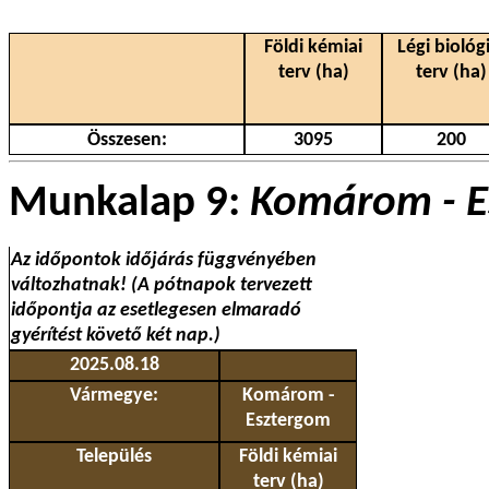
Földi kémiai
Légi biológi
terv (ha)
terv (ha)
Összesen:
3095
200
Munkalap 9:
Komárom - E
Az időpontok időjárás függvényében
változhatnak! (A pótnapok tervezett
időpontja az esetlegesen elmaradó
gyérítést követő két nap.)
2025.08.18
Vármegye:
Komárom -
Esztergom
Település
Földi kémiai
terv (ha)