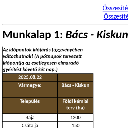
Összesít
Összesít
Munkalap 1:
Bács - Kisku
Az időpontok időjárás függvényében
változhatnak! (A pótnapok tervezett
időpontja az esetlegesen elmaradó
gyérítést követő két nap.)
2025.08.22
Vármegye:
Bács - Kiskun
Település
Földi kémiai
terv (ha)
Baja
1200
Csátalja
150