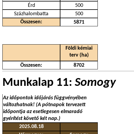
Érd
500
Százhalombatta
500
Összesen:
5871
Földi kémiai
terv (ha)
Összesen:
8702
Munkalap 11:
Somogy
Az időpontok időjárás függvényében
változhatnak! (A pótnapok tervezett
időpontja az esetlegesen elmaradó
gyérítést követő két nap.)
2025.08.18