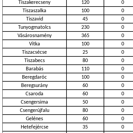
Tiszakerecseny
120
0
Tiszaszalka
100
0
Tiszavid
45
0
Tunyogmatolcs
230
0
Vásárosnamény
365
0
Vitka
100
0
Tiszacsécse
25
0
Tiszabecs
80
0
Barabás
110
0
Beregdaróc
100
0
Beregsurány
60
0
Csaroda
60
0
Csengersima
50
0
Csengerújfalu
80
0
Gelénes
60
0
Hetefejércse
35
0