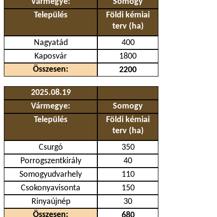
Vármegye:
Somogy
Település
Földi kémiai
terv (ha)
Nagyatád
400
Kaposvár
1800
Összesen:
2200
2025.08.19
Vármegye:
Somogy
Település
Földi kémiai
terv (ha)
Csurgó
350
Porrogszentkirály
40
Somogyudvarhely
110
Csokonyavisonta
150
Rinyaújnép
30
Összesen:
680