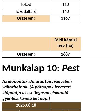
Tokod
110
Tokodaltáró
140
Összesen:
1167
Földi kémiai
terv (ha)
Összesen:
1687
Munkalap 10:
Pest
Az időpontok időjárás függvényében
változhatnak! (A pótnapok tervezett
időpontja az esetlegesen elmaradó
gyérítést követő két nap.)
2025.08.18