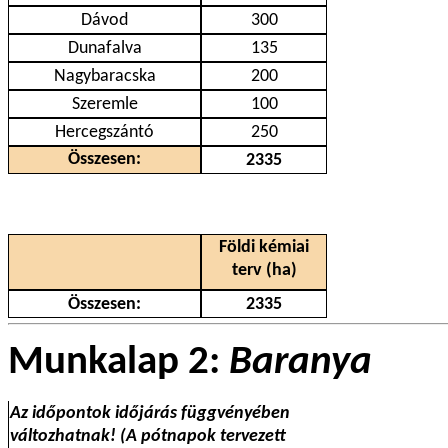
Dávod
300
Dunafalva
135
Nagybaracska
200
Szeremle
100
Hercegszántó
250
Összesen:
2335
Földi kémiai
terv (ha)
Összesen:
2335
Munkalap 2:
Baranya
Az időpontok időjárás függvényében
változhatnak! (A pótnapok tervezett