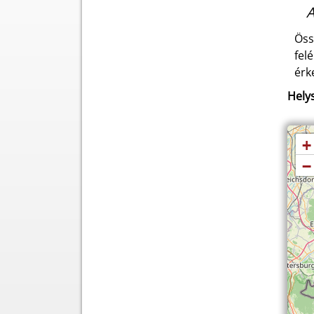
A
Öss
fel
érk
Helys
+
−