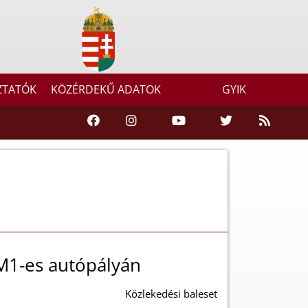
ZTATÓK
KÖZÉRDEKŰ ADATOK
GYIK
M1-es autópályán
Közlekedési baleset