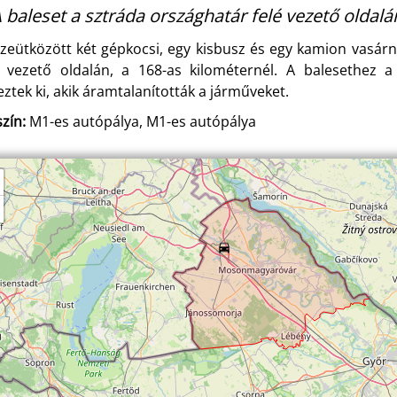
 baleset a sztráda országhatár felé vezető oldalá
zeütközött két gépkocsi, egy kisbusz és egy kamion vasár
é vezető oldalán, a 168-as kilométernél. A balesethez 
eztek ki, akik áramtalanították a járműveket.
zín:
M1-es autópálya, M1-es autópálya