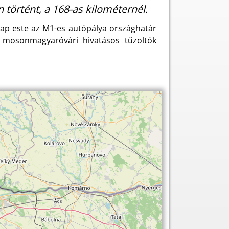
n történt, a 168-as kilométernél.
nap este az M1-es autópálya országhatár
a mosonmagyaróvári hivatásos tűzoltók