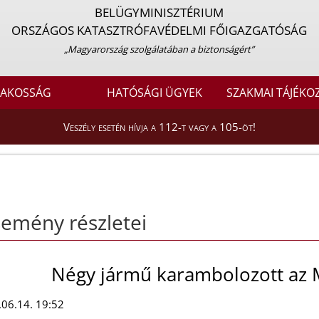
BELÜGYMINISZTÉRIUM
ORSZÁGOS KATASZTRÓFAVÉDELMI FŐIGAZGATÓSÁG
„Magyarország szolgálatában a biztonságért”
LAKOSSÁG
HATÓSÁGI ÜGYEK
SZAKMAI TÁJÉKO
Veszély esetén hívja a 112-t vagy a 105-öt!
emény részletei
Négy jármű karambolozott az 
06.14. 19:52