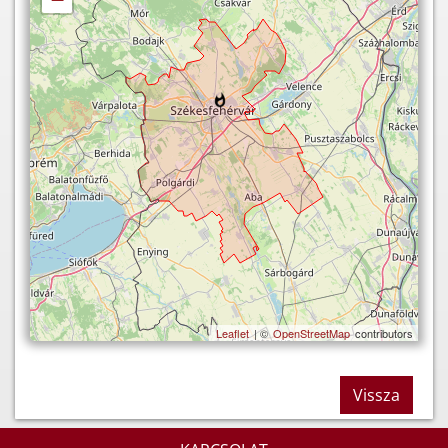
Leaflet
| ©
OpenStreetMap
contributors
Vissza