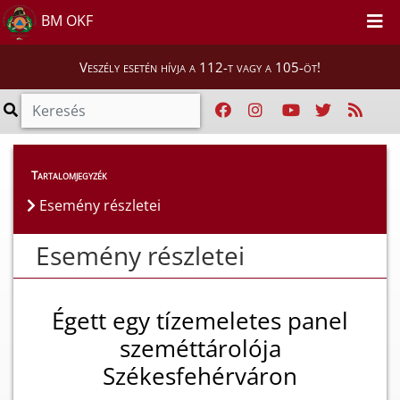
BM OKF
Veszély esetén hívja a 112-t vagy a 105-öt!
Esemény részletei
Tartalomjegyzék
Esemény részletei
Esemény részletei
Égett egy tízemeletes panel
szeméttárolója
Székesfehérváron