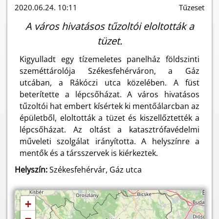
2020.06.24. 10:11
Tűzeset
A város hivatásos tűzoltói eloltották a
tüzet.
Kigyulladt egy tízemeletes panelház földszinti
szeméttárolója Székesfehérváron, a Gáz
utcában, a Rákóczi utca közelében. A füst
beterítette a lépcsőházat. A város hivatásos
tűzoltói hat embert kísértek ki mentőálarcban az
épületből, eloltották a tüzet és kiszellőztették a
lépcsőházat. Az oltást a katasztrófavédelmi
műveleti szolgálat irányította. A helyszínre a
mentők és a társszervek is kiérkeztek.
Helyszín:
Székesfehérvár, Gáz utca
+
−