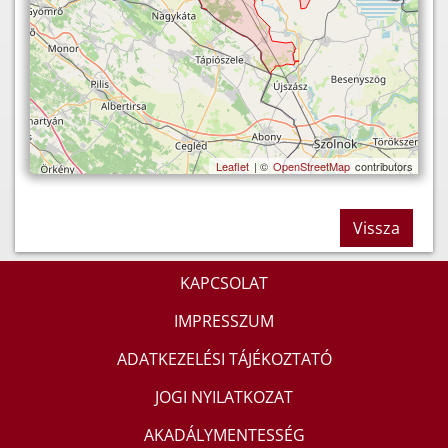
Leaflet
| ©
OpenStreetMap
contributors
Vissza
KAPCSOLAT
IMPRESSZUM
ADATKEZELÉSI TÁJÉKOZTATÓ
JOGI NYILATKOZAT
AKADÁLYMENTESSÉG