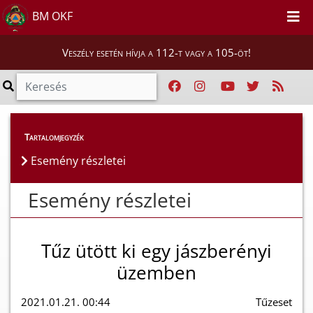
BM OKF
Veszély esetén hívja a 112-t vagy a 105-öt!
Esemény részletei
Tartalomjegyzék
Esemény részletei
Esemény részletei
Tűz ütött ki egy jászberényi
üzemben
2021.01.21. 00:44
Tűzeset