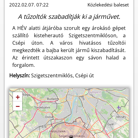
2022.02.07. 07:22
Közlekedési baleset
A tűzoltók szabadítják ki a járművet.
A HÉV alatti átjáróba szorult egy árokásó gépet
szállító kisteherautó Szigetszentmiklóson, a
Csépi úton. A város hivatásos tűzoltói
megkezdték a bajba került jármű kiszabadítását.
Az érintett útszakaszon egy sávon halad a
forgalom.
Helyszín:
Szigetszentmiklós, Csépi út
+
−