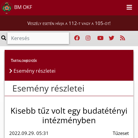
BM OKF
Veszély esetén hívja a 112-t vagy a 105-öt!
Esemény részletei
Tartalomjegyzék
Esemény részletei
Esemény részletei
Kisebb tűz volt egy budatétényi
intézményben
2022.09.29. 05:31
Tűzeset