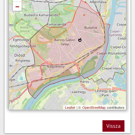
−
Leaflet
| ©
OpenStreetMap
contributors
Vissza