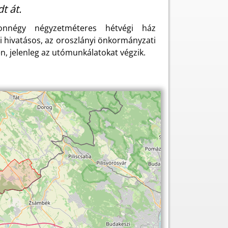
t át.
onnégy négyzetméteres hétvégi ház
i hivatásos, az oroszlányi önkormányzati
n, jelenleg az utómunkálatokat végzik.