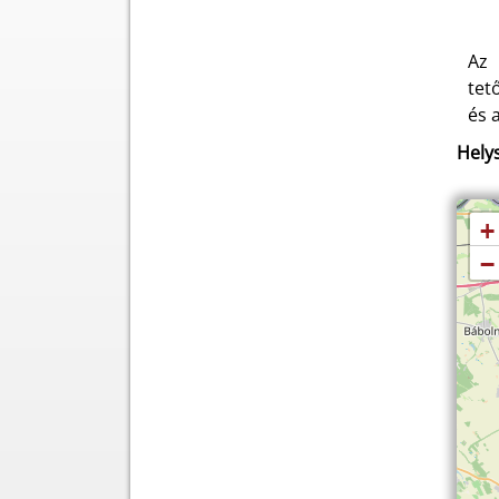
Az 
tet
és 
Helys
+
−