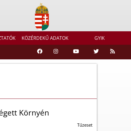
ZTATÓK
KÖZÉRDEKŰ ADATOK
GYIK
 égett Környén
Tűzeset