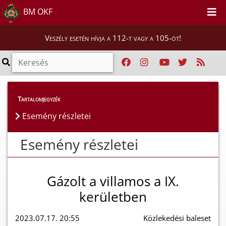
BM OKF
Veszély esetén hívja a 112-t vagy a 105-öt!
Esemény részletei
Tartalomjegyzék
Esemény részletei
Esemény részletei
Gázolt a villamos a IX.
kerületben
2023.07.17. 20:55
Közlekedési baleset