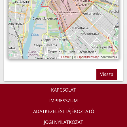
Leaflet
| ©
OpenStreetMap
contributors
Vissza
KAPCSOLAT
IMPRESSZUM
ADATKEZELÉSI TÁJÉKOZTATÓ
JOGI NYILATKOZAT