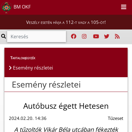
BM OKF
Veszély esetén hívja a 112-t vagy a 105-öt!
Esemény részletei
Tartalomjegyzék
Esemény részletei
Esemény részletei
Autóbusz égett Hetesen
2024.02.20. 14:36
Tűzeset
A tűzoltók Vikár Béla utcában fékezték