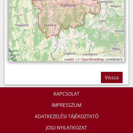
Leaflet
| ©
OpenStreetMap
contributors
Vissza
KAPCSOLAT
IMPRESSZUM
ADATKEZELÉSI TÁJÉKOZTATÓ
JOGI NYILATKOZAT