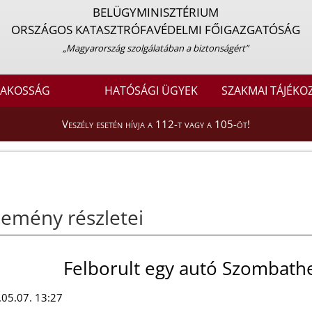
BELÜGYMINISZTÉRIUM
ORSZÁGOS KATASZTRÓFAVÉDELMI FŐIGAZGATÓSÁG
„Magyarország szolgálatában a biztonságért”
LAKOSSÁG
HATÓSÁGI ÜGYEK
SZAKMAI TÁJÉKO
Veszély esetén hívja a 112-t vagy a 105-öt!
emény részletei
Felborult egy autó Szombathe
05.07. 13:27