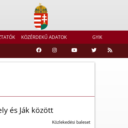
ZTATÓK
KÖZÉRDEKŰ ADATOK
GYIK
ly és Ják között
Közlekedési baleset