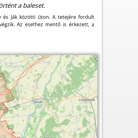
örtént a baleset.
s Ják közötti úton. A tetejére fordult
égzik. Az esethez mentő is érkezett, a