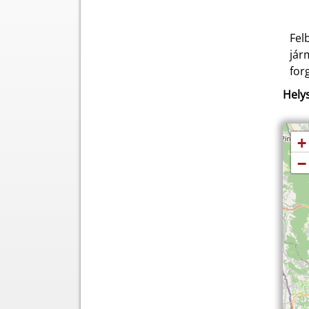
Fel
jár
for
Helys
+
−