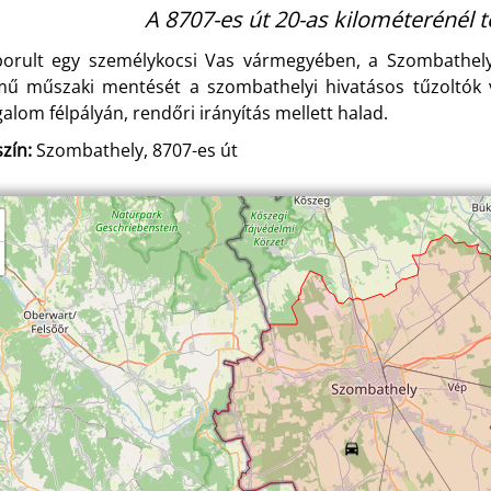
A 8707-es út 20-as kilométerénél t
borult egy személykocsi Vas vármegyében, a Szombathely é
mű műszaki mentését a szombathelyi hivatásos tűzoltók v
galom félpályán, rendőri irányítás mellett halad.
zín:
Szombathely, 8707-es út