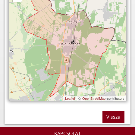
Leaflet
| ©
OpenStreetMap
contributors
Vissza
KAPCSOLAT