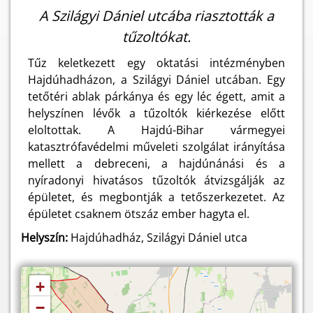
A Szilágyi Dániel utcába riasztották a
tűzoltókat.
Tűz keletkezett egy oktatási intézményben
Hajdúhadházon, a Szilágyi Dániel utcában. Egy
tetőtéri ablak párkánya és egy léc égett, amit a
helyszínen lévők a tűzoltók kiérkezése előtt
eloltottak. A Hajdú-Bihar vármegyei
katasztrófavédelmi műveleti szolgálat irányítása
mellett a debreceni, a hajdúnánási és a
nyíradonyi hivatásos tűzoltók átvizsgálják az
épületet, és megbontják a tetőszerkezetet. Az
épületet csaknem ötszáz ember hagyta el.
Helyszín:
Hajdúhadház, Szilágyi Dániel utca
+
−