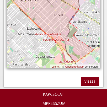
Leaflet
| ©
OpenStreetMap
contributors
Vissza
KAPCSOLAT
IMPRESSZUM