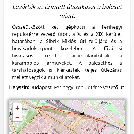
Lezárták az érintett útszakaszt a baleset
miatt.
Összeütközött két gépkocsi a Ferihegyi
repülőtérre vezető úton, a X. és a XIX. kerület
határában, a Sibrik Miklós úti felüljáró és a
bevásárlóközpont közelében. A fővárosi
hivatásos tűzoltók áramtalanították a
karambolos járműveket. A balesethez a
társhatóságok is kiérkeztek, teljes útlezárás
mellett végzik a munkálatokat.
Helyszín:
Budapest, Ferihegyi repülötérre vezető út
+
−