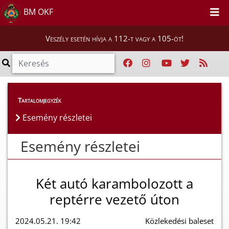
BM OKF
Veszély esetén hívja a 112-t vagy a 105-öt!
Esemény részletei
Tartalomjegyzék
Esemény részletei
Esemény részletei
Két autó karambolozott a
reptérre vezető úton
2024.05.21. 19:42
Közlekedési baleset