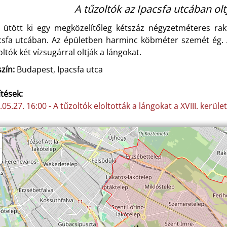
A tűzoltók az Ipacsfa utcában olt
 ütött ki egy megközelítőleg kétszáz négyzetméteres rakt
csfa utcában. Az épületben harminc köbméter szemét ég. A 
oltók két vízsugárral oltják a lángokat.
zín:
Budapest, Ipacsfa utca
ítések:
05.27. 16:00 - A tűzoltók eloltották a lángokat a XVIII. kerüle