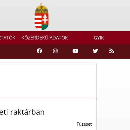
ZTATÓK
KÖZÉRDEKŰ ADATOK
GYIK
leti raktárban
Tűzeset