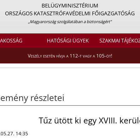
BELÜGYMINISZTÉRIUM
ORSZÁGOS KATASZTRÓFAVÉDELMI FŐIGAZGATÓSÁG
„Magyarország szolgálatában a biztonságért”
LAKOSSÁG
HATÓSÁGI ÜGYEK
SZAKMAI TÁJÉKO
Veszély esetén hívja a 112-t vagy a 105-öt!
emény részletei
Tűz ütött ki egy XVIII. kerü
05.27. 14:35