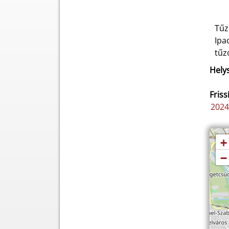
Tűz
Ipa
tűz
Helys
Friss
2024.
+
−