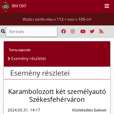
BM OKF
Veszély esetén hívja a 112-t vagy a 105-öt!
Esemény részletei
Tartalomjegyzék
Esemény részletei
Esemény részletei
Karambolozott két személyautó
Székesfehérváron
2024.05.31. 14:17
Közlekedési baleset