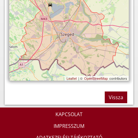
Leaflet
| ©
OpenStreetMap
contributors
Vissza
KAPCSOLAT
IMPRESSZUM
ADATKEZELÉSI TÁJÉKOZTATÓ