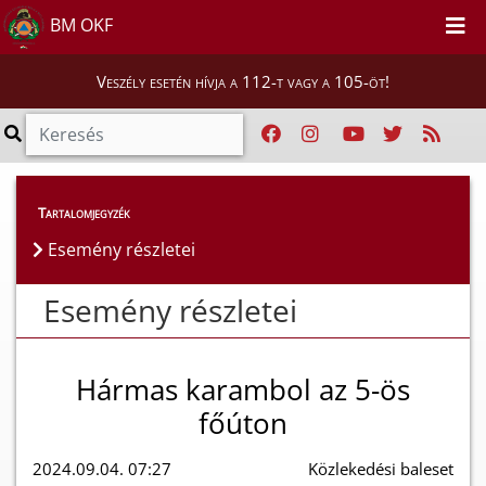
BM OKF
Veszély esetén hívja a 112-t vagy a 105-öt!
Esemény részletei
Tartalomjegyzék
Esemény részletei
Esemény részletei
Hármas karambol az 5-ös
főúton
2024.09.04. 07:27
Közlekedési baleset