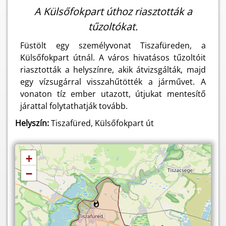
A Külsőfokpart úthoz riasztották a
tűzoltókat.
Füstölt egy személyvonat Tiszafüreden, a
Külsőfokpart útnál. A város hivatásos tűzoltóit
riasztották a helyszínre, akik átvizsgálták, majd
egy vízsugárral visszahűtötték a járművet. A
vonaton tíz ember utazott, útjukat mentesítő
járattal folytathatják tovább.
Helyszín:
Tiszafüred, Külsőfokpart út
+
−