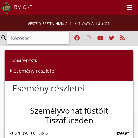
BM OKF
Veszély esetén hívja a 112-t vagy a 105-öt!
Esemény részletei
Tartalomjegyzék
Esemény részletei
Esemény részletei
Személyvonat füstölt
Tiszafüreden
2024.09.10. 13:42
Tűzeset