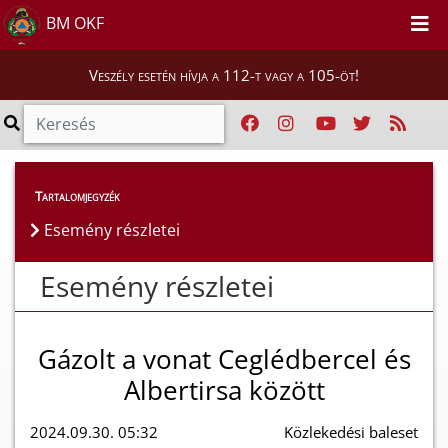
BM OKF
Veszély esetén hívja a 112-t vagy a 105-öt!
Esemény részletei
Tartalomjegyzék
Esemény részletei
Esemény részletei
Gázolt a vonat Ceglédbercel és
Albertirsa között
2024.09.30. 05:32
Közlekedési baleset