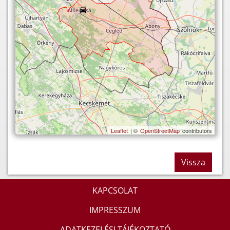
Leaflet
| ©
OpenStreetMap
contributors
Vissza
KAPCSOLAT
IMPRESSZUM
ADATKEZELÉSI TÁJÉKOZTATÓ