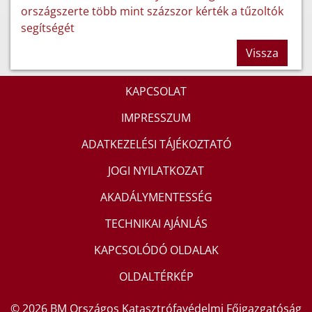
országszerte több mint százszor kérték a tűzoltók
segítségét
Vissza
KAPCSOLAT
IMPRESSZUM
ADATKEZELÉSI TÁJÉKOZTATÓ
JOGI NYILATKOZAT
AKADÁLYMENTESSÉG
TECHNIKAI AJÁNLÁS
KAPCSOLÓDÓ OLDALAK
OLDALTÉRKÉP
© 2026 BM Országos Katasztrófavédelmi Főigazgatóság