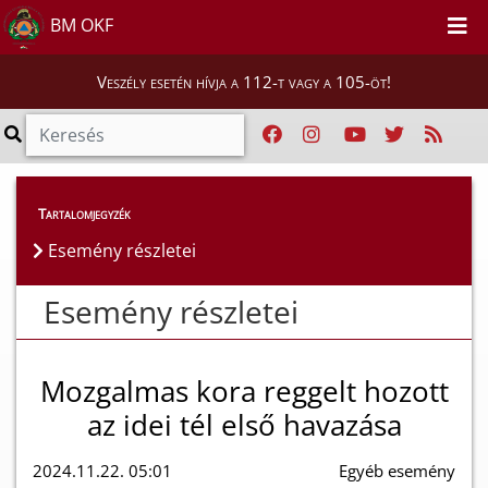
BM OKF
Veszély esetén hívja a 112-t vagy a 105-öt!
Esemény részletei
Tartalomjegyzék
Esemény részletei
Esemény részletei
Mozgalmas kora reggelt hozott
az idei tél első havazása
2024.11.22. 05:01
Egyéb esemény