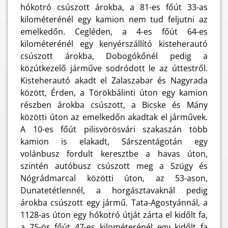
hókotró csúszott árokba, a 81-es főút 33-as
kilométerénél egy kamion nem tud feljutni az
emelkedőn. Cegléden, a 4-es főút 64-es
kilométerénél egy kenyérszállító kisteherautó
csúszott árokba, Dobogókőnél pedig a
közútkezelő járműve sodródott le az úttestről.
Kisteherautó akadt el Zalaszabar és Nagyrada
között, Érden, a Törökbálinti úton egy kamion
részben árokba csúszott, a Bicske és Mány
közötti úton az emelkedőn akadtak el járművek.
A 10-es főút pilisvörösvári szakaszán több
kamion is elakadt, Sárszentágotán egy
volánbusz fordult keresztbe a havas úton,
szintén autóbusz csúszott meg a Szügy és
Nógrádmarcal közötti úton, az 53-ason,
Dunatetétlennél, a horgásztavaknál pedig
árokba csúszott egy jármű. Tata-Agostyánnál, a
1128-as úton egy hókotró útját zárta el kidőlt fa,
a 75-ös főút 47-es kilométerénél egy kidőlt fa