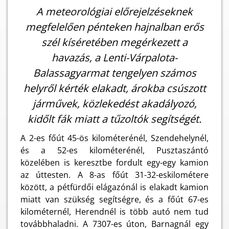
A meteorológiai előrejelzéseknek
megfelelően pénteken hajnalban erős
szél kíséretében megérkezett a
havazás, a Lenti-Várpalota-
Balassagyarmat tengelyen számos
helyről kérték elakadt, árokba csúszott
járművek, közlekedést akadályozó,
kidőlt fák miatt a tűzoltók segítségét.
A 2-es főút 45-ös kilométerénél, Szendehelynél,
és a 52-es kilométerénél, Pusztaszántó
közelében is keresztbe fordult egy-egy kamion
az úttesten. A 8-as főút 31-32-eskilométere
között, a pétfürdői elágazónál is elakadt kamion
miatt van szükség segítségre, és a főút 67-es
kilométernél, Herendnél is több autó nem tud
továbbhaladni. A 7307-es úton, Barnagnál egy