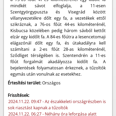
mindkét sávot elfoglalja, a 11-esen
Szentgyörgypuszta és Visegrád között
villanyvezetékre dőlt egy fa, a vezetékek ettől
szikráznak, a 76-os főút 44-es kilométerénél,
Kisbucsa közelében pedig három sávból kettőt
elzár egy kidőlt fa. A 84-es főútra a lesencetomaji
elágazónál dőlt egy fa, és útakadályra kell
számítani a 2-es főút 28-as kilométerénél,
Sződliget térségében is. Szentendrén a 11-es
főút forgalmát akadályozza kidőlt fa. A
bejelentések folyamatosan érkeznek, a tűzoltók
egymás után vonulnak az esetekhez.
Értesítési terület:
Országos
Frissítések:
2024.11.22. 09:47 - Az északkeleti országrészben is
sok riasztást kapnak a tűzoltók
2024.11.22. 06:27 - Néhány óra leforgása alatt