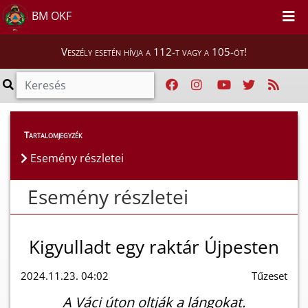
BM OKF
Veszély esetén hívja a 112-t vagy a 105-öt!
Esemény részletei
Tartalomjegyzék
Esemény részletei
Esemény részletei
Kigyulladt egy raktár Újpesten
2024.11.23. 04:02
Tűzeset
A Váci úton oltják a lángokat.