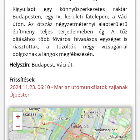
Kigyulladt egy könnyűszerkezetes raktár
Budapesten, egy IV. kerületi fatelepen, a Váci
úton. Az ötszáz négyzetméternyi alapterületű
építmény teljes terjedelmében ég. A tűz
oltásához több fővárosi hivasásos egységet is
riasztottak, a tűzoltók négy vízsugárral
dolgoznak a lángok megfékezésén.
Helyszín:
Budapest, Váci út
Frissítések:
2024.11.23. 06:10 - Már az utómunkálatok zajlanak
Újpesten
+
−