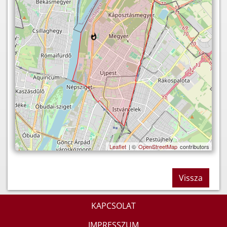
Leaflet
| ©
OpenStreetMap
contributors
Vissza
KAPCSOLAT
IMPRESSZUM