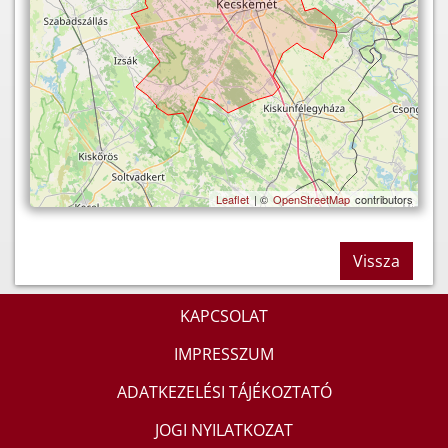
Leaflet
| ©
OpenStreetMap
contributors
Vissza
KAPCSOLAT
IMPRESSZUM
ADATKEZELÉSI TÁJÉKOZTATÓ
JOGI NYILATKOZAT