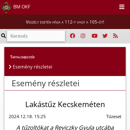
BM OKF
Veszély esetén hívja a 112-t vagy a 105-öt!
Esemény részletei
Tartalomjegyzék
Esemény részletei
Esemény részletei
Lakástűz Kecskeméten
2024.12.18. 15:25
Tűzeset
A tűzoltókat a Reviczky Gyula utcába