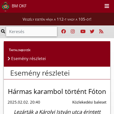
BM OKF
Veszély esetén hívja a 112-t vagy a 105-öt!
Esemény részletei
Tartalomjegyzék
Esemény részletei
Esemény részletei
Hármas karambol történt Fóton
2025.02.02. 20:40
Közlekedési baleset
Lezárták a Károlyi István utca érintett