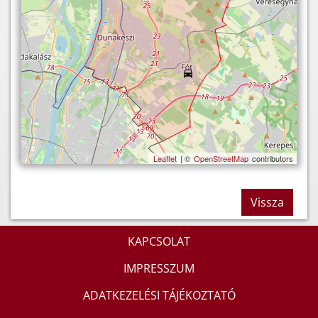
Leaflet
| ©
OpenStreetMap
contributors
Vissza
KAPCSOLAT
IMPRESSZUM
ADATKEZELÉSI TÁJÉKOZTATÓ