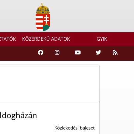
ZTATÓK
KÖZÉRDEKŰ ADATOK
GYIK
oldogházán
Közlekedési baleset