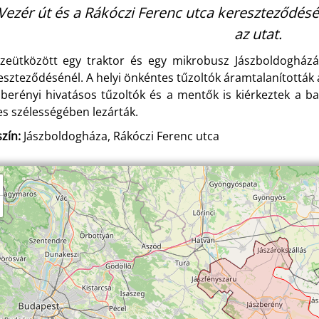
Vezér út és a Rákóczi Ferenc utca kereszteződésé
az utat.
zeütközött egy traktor és egy mikrobusz Jászboldogházá
eszteződésénél. A helyi önkéntes tűzoltók áramtalanították
zberényi hivatásos tűzoltók és a mentők is kiérkeztek a bal
jes szélességében lezárták.
zín:
Jászboldogháza, Rákóczi Ferenc utca