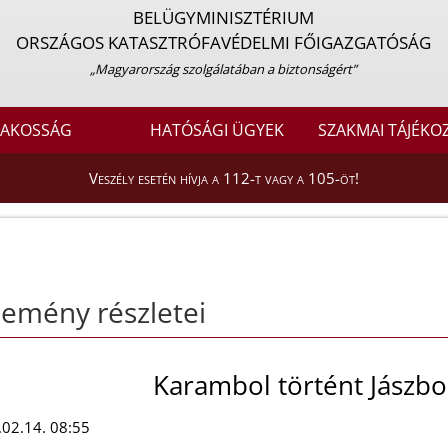
BELÜGYMINISZTÉRIUM
ORSZÁGOS KATASZTRÓFAVÉDELMI FŐIGAZGATÓSÁG
„Magyarország szolgálatában a biztonságért”
LAKOSSÁG
HATÓSÁGI ÜGYEK
SZAKMAI TÁJÉKO
Veszély esetén hívja a 112-t vagy a 105-öt!
emény részletei
Karambol történt Jászb
02.14. 08:55