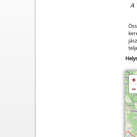
A 
Öss
ker
jás
tel
Helys
+
−