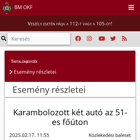
BM OKF
Veszély esetén hívja a 112-t vagy a 105-öt!
Esemény részletei
Tartalomjegyzék
Esemény részletei
Esemény részletei
Karambolozott két autó az 51-
es főúton
2025.02.17. 11:55
Közlekedési baleset