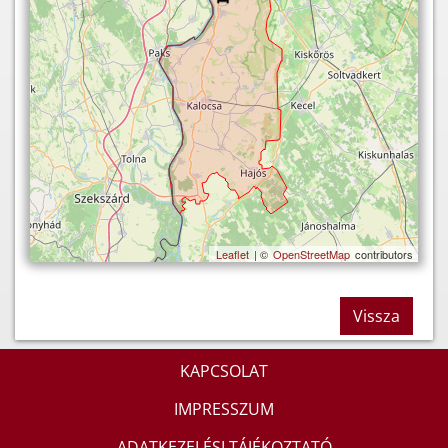
Leaflet
| ©
OpenStreetMap
contributors
Vissza
KAPCSOLAT
IMPRESSZUM
ADATKEZELÉSI TÁJÉKOZTATÓ