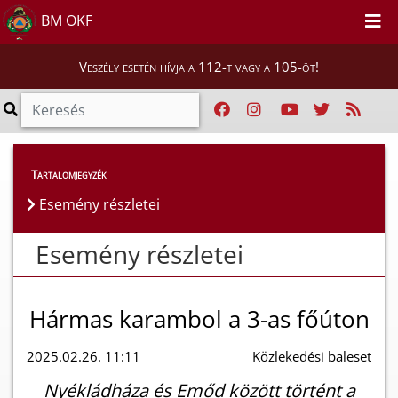
BM OKF
Veszély esetén hívja a 112-t vagy a 105-öt!
Esemény részletei
Tartalomjegyzék
Esemény részletei
Esemény részletei
Hármas karambol a 3-as főúton
2025.02.26. 11:11
Közlekedési baleset
Nyékládháza és Emőd között történt a