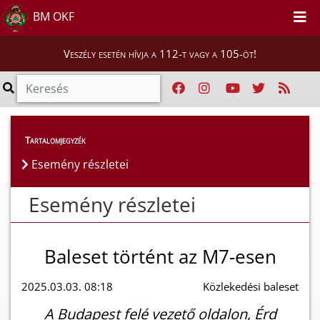
BM OKF
Veszély esetén hívja a 112-t vagy a 105-öt!
Esemény részletei
Tartalomjegyzék
Esemény részletei
Esemény részletei
Baleset történt az M7-esen
2025.03.03. 08:18
Közlekedési baleset
A Budapest felé vezető oldalon, Érd