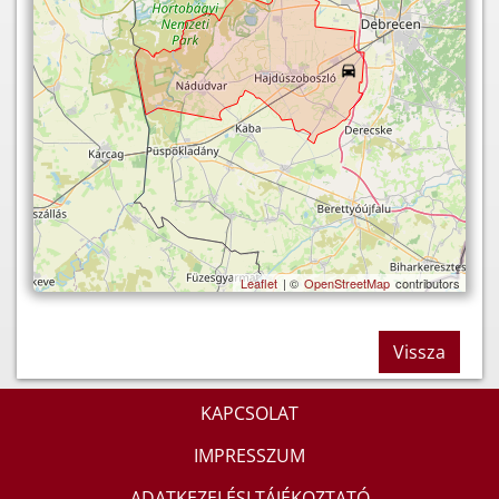
Leaflet
| ©
OpenStreetMap
contributors
Vissza
KAPCSOLAT
IMPRESSZUM
ADATKEZELÉSI TÁJÉKOZTATÓ