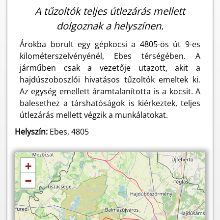
A tűzoltók teljes útlezárás mellett
dolgoznak a helyszínen.
Árokba borult egy gépkocsi a 4805-ös út 9-es
kilométerszelvényénél, Ebes térségében. A
járműben csak a vezetője utazott, akit a
hajdúszoboszlói hivatásos tűzoltók emeltek ki.
Az egység emellett áramtalanította is a kocsit. A
balesethez a társhatóságok is kiérkeztek, teljes
útlezárás mellett végzik a munkálatokat.
Helyszín:
Ebes, 4805
+
−