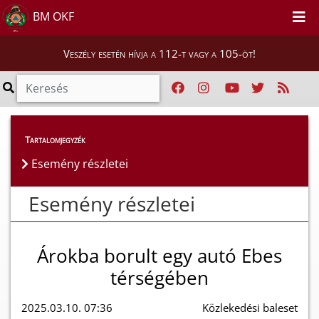
BM OKF
Veszély esetén hívja a 112-t vagy a 105-öt!
Esemény részletei
Tartalomjegyzék
Esemény részletei
Esemény részletei
Árokba borult egy autó Ebes
térségében
2025.03.10. 07:36
Közlekedési baleset