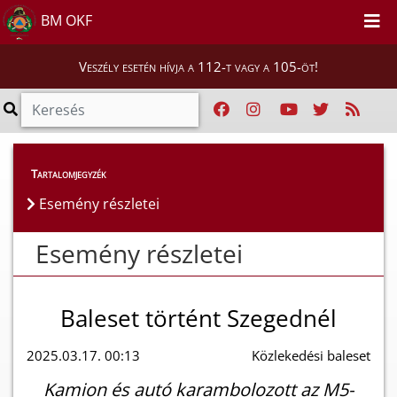
BM OKF
Veszély esetén hívja a 112-t vagy a 105-öt!
Esemény részletei
Tartalomjegyzék
Esemény részletei
Esemény részletei
Baleset történt Szegednél
2025.03.17. 00:13
Közlekedési baleset
Kamion és autó karambolozott az M5-