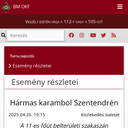
BM OKF
Veszély esetén hívja a 112-t vagy a 105-öt!
Esemény részletei
Tartalomjegyzék
Esemény részletei
Esemény részletei
Hármas karambol Szentendrén
2025.04.26. 10:15
Közlekedési baleset
A 11-es főút belterületi szakaszán