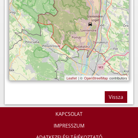
Leaflet
| ©
OpenStreetMap
contributors
Vissza
KAPCSOLAT
IMPRESSZUM
ADATKEZELÉSI TÁJÉKOZTATÓ