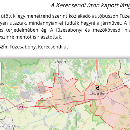
A Kerecsendi úton kapott láng
 ütött ki egy menetrend szerint közlekedő autóbuszon Füze
yen utaztak, mindannyian el tudták hagyni a járművet. A l
jes terjedelmében ég. A füzesabonyi és mezőkövesdi hiv
yszínre mentőt is riasztottak.
zín:
Füzesabony, Kerecsendi út