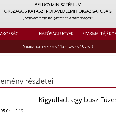
BELÜGYMINISZTÉRIUM
ORSZÁGOS KATASZTRÓFAVÉDELMI FŐIGAZGATÓSÁG
„Magyarország szolgálatában a biztonságért”
LAKOSSÁG
HATÓSÁGI ÜGYEK
SZAKMAI TÁJÉKO
Veszély esetén hívja a 112-t vagy a 105-öt!
emény részletei
Kigyulladt egy busz Füz
05.04. 12:19