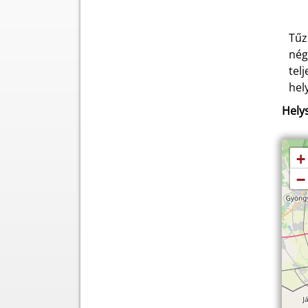
Tűz
nég
tel
hel
Helys
+
−