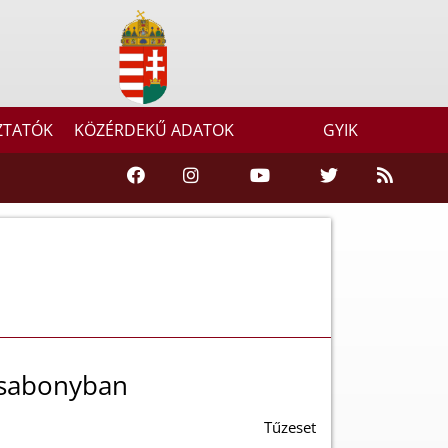
ZTATÓK
KÖZÉRDEKŰ ADATOK
GYIK
esabonyban
Tűzeset