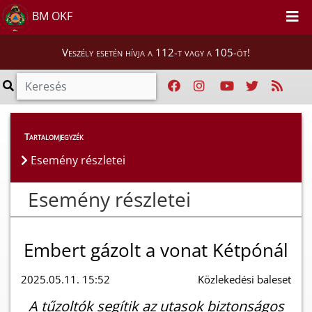
BM OKF
Veszély esetén hívja a 112-t vagy a 105-öt!
Esemény részletei
Tartalomjegyzék
Esemény részletei
Esemény részletei
Embert gázolt a vonat Kétpónál
2025.05.11. 15:52
Közlekedési baleset
A tűzoltók segítik az utasok biztonságos