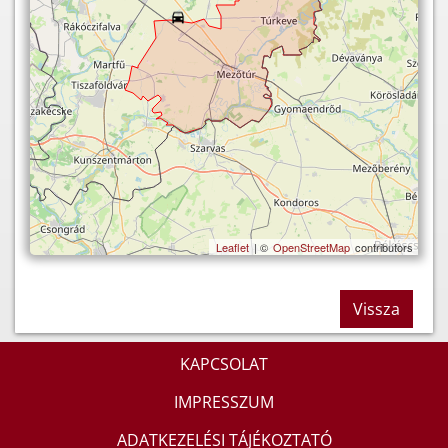
Leaflet
| ©
OpenStreetMap
contributors
Vissza
KAPCSOLAT
IMPRESSZUM
ADATKEZELÉSI TÁJÉKOZTATÓ