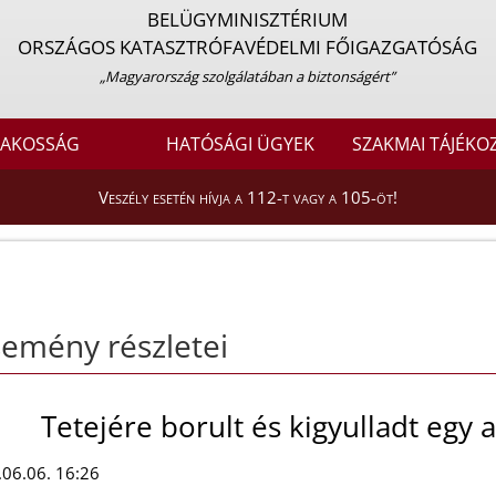
BELÜGYMINISZTÉRIUM
ORSZÁGOS KATASZTRÓFAVÉDELMI FŐIGAZGATÓSÁG
„Magyarország szolgálatában a biztonságért”
LAKOSSÁG
HATÓSÁGI ÜGYEK
SZAKMAI TÁJÉKO
Veszély esetén hívja a 112-t vagy a 105-öt!
emény részletei
Tetejére borult és kigyulladt egy 
06.06. 16:26