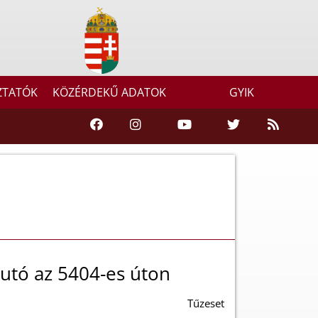
ZTATÓK
KÖZÉRDEKŰ ADATOK
GYIK
autó az 5404-es úton
Tűzeset