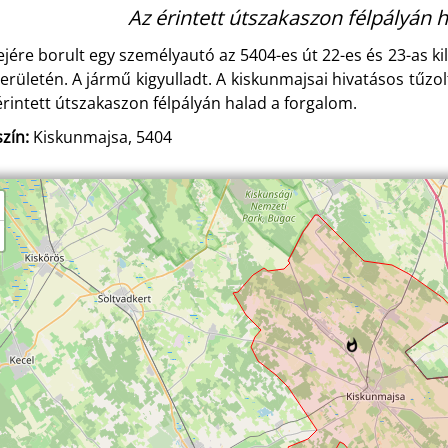
Az érintett útszakaszon félpályán 
ejére borult egy személyautó az 5404-es út 22-es és 23-as k
területén. A jármű kigyulladt. A kiskunmajsai hivatásos tűzolt
érintett útszakaszon félpályán halad a forgalom.
zín:
Kiskunmajsa, 5404