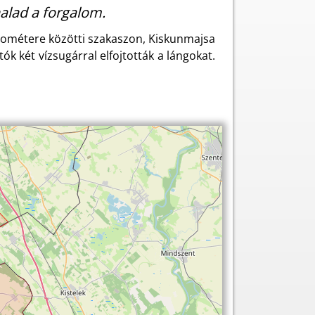
halad a forgalom.
ilométere közötti szakaszon, Kiskunmajsa
ók két vízsugárral elfojtották a lángokat.