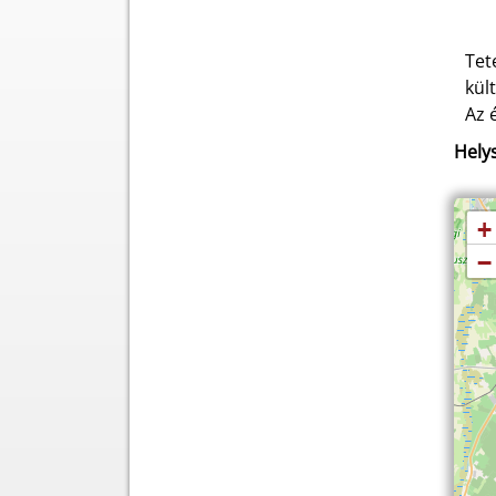
Tet
kül
Az 
Helys
+
−