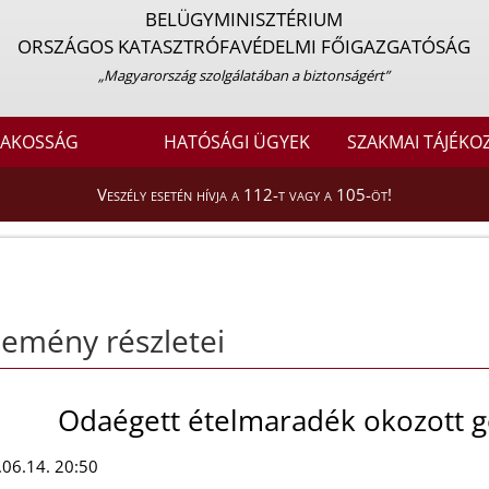
BELÜGYMINISZTÉRIUM
ORSZÁGOS KATASZTRÓFAVÉDELMI FŐIGAZGATÓSÁG
„Magyarország szolgálatában a biztonságért”
LAKOSSÁG
HATÓSÁGI ÜGYEK
SZAKMAI TÁJÉKO
Veszély esetén hívja a 112-t vagy a 105-öt!
emény részletei
Odaégett ételmaradék okozott 
06.14. 20:50