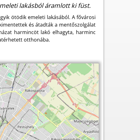
eleti lakásból áramlott ki füst.
yik ötödik emeleti lakásából. A fővárosi
kimentettek és átadták a mentőszolgálat
sházat harmincöt lakó elhagyta, harminc
zatérhetett otthonába.