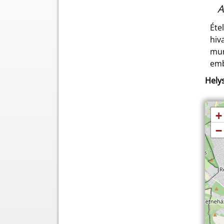
A
Éte
hiv
mun
emb
Helys
+
−