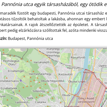
 Pannónia utca egyik társasházából, egy ötödik em
lmaradék füstölt egy budapesti, Pannónia utcai társasház eg
atásos tűzoltók behatoltak a lakásba, ahonnan egy embert 
katársainak. A rajok átszellőztették az épületet. A társa
ert pedig elzárkózásra szólítottak fel, azóta mindenki viss
zín:
Budapest, Pannónia utca