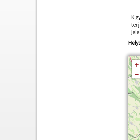
Kig
ter
Jel
Helys
+
−