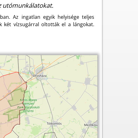
z utómunkálatokat.
n. Az ingatlan egyik helyisége teljes
két vízsugárral oltották el a lángokat.