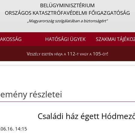
BELÜGYMINISZTÉRIUM
ORSZÁGOS KATASZTRÓFAVÉDELMI FŐIGAZGATÓSÁG
„Magyarország szolgálatában a biztonságért”
LAKOSSÁG
HATÓSÁGI ÜGYEK
SZAKMAI TÁJÉKO
Veszély esetén hívja a 112-t vagy a 105-öt!
emény részletei
Családi ház égett Hódmez
06.16. 14:15