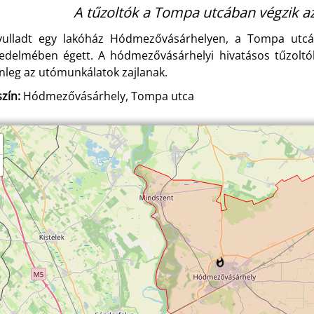
A tűzoltók a Tompa utcában végzik a
yulladt egy lakóház Hódmezővásárhelyen, a Tompa utcába
jedelmében égett. A hódmezővásárhelyi hivatásos tűzoltók 
enleg az utómunkálatok zajlanak.
zín:
Hódmezővásárhely, Tompa utca