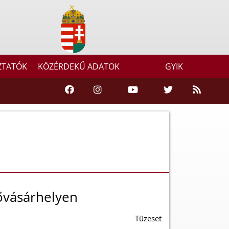
ZTATÓK
KÖZÉRDEKŰ ADATOK
GYIK
ővásárhelyen
Tűzeset