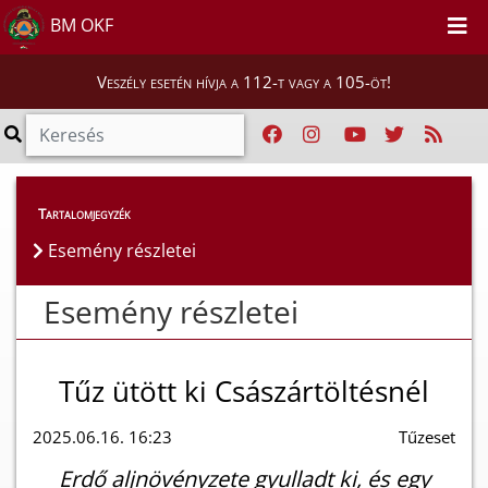
BM OKF
Veszély esetén hívja a 112-t vagy a 105-öt!
Esemény részletei
Tartalomjegyzék
Esemény részletei
Esemény részletei
Tűz ütött ki Császártöltésnél
2025.06.16. 16:23
Tűzeset
Erdő aljnövényzete gyulladt ki, és egy