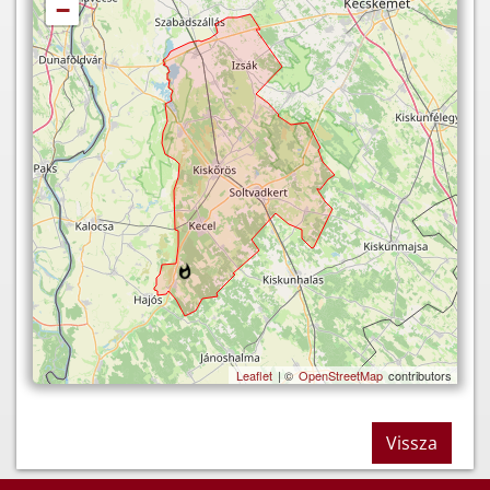
−
Leaflet
| ©
OpenStreetMap
contributors
Vissza