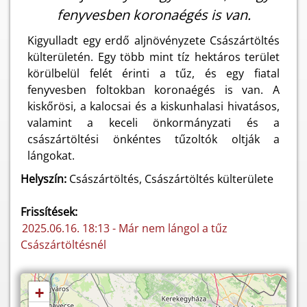
fenyvesben koronaégés is van.
Kigyulladt egy erdő aljnövényzete Császártöltés
külterületén. Egy több mint tíz hektáros terület
körülbelül felét érinti a tűz, és egy fiatal
fenyvesben foltokban koronaégés is van. A
kiskőrösi, a kalocsai és a kiskunhalasi hivatásos,
valamint a keceli önkormányzati és a
császártöltési önkéntes tűzoltók oltják a
lángokat.
Helyszín:
Császártöltés, Császártöltés külterülete
Frissítések:
2025.06.16. 18:13 - Már nem lángol a tűz
Császártöltésnél
+