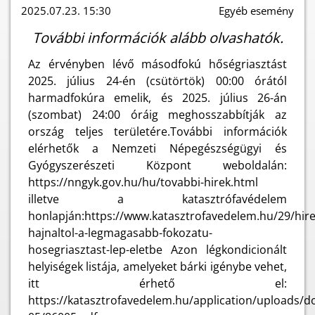
2025.07.23. 15:30
Egyéb esemény
További információk alább olvashatók.
Az érvényben lévő másodfokú hőségriasztást
2025. július 24-én (csütörtök) 00:00 órától
harmadfokúra emelik, és 2025. július 26-án
(szombat) 24:00 óráig meghosszabbítják az
ország teljes területére.További információk
elérhetők a Nemzeti Népegészségügyi és
Gyógyszerészeti Központ weboldalán:
https://nngyk.gov.hu/hu/tovabbi-hirek.html
illetve a katasztrófavédelem
honlapján:https://www.katasztrofavedelem.hu/29/hir
hajnaltol-a-legmagasabb-fokozatu-
hosegriasztast-lep-eletbe Azon légkondicionált
helyiségek listája, amelyeket bárki igénybe vehet,
itt érhető el:
https://katasztrofavedelem.hu/application/uploads/