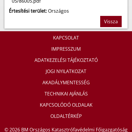
05/86005.pdf
Értesítési terület:
Országos
Vissza
KAPCSOLAT
IMPRESSZUM
ADATKEZELÉSI TÁJÉKOZTATÓ
JOGI NYILATKOZAT
AKADÁLYMENTESSÉG
TECHNIKAI AJÁNLÁS
KAPCSOLÓDÓ OLDALAK
OLDALTÉRKÉP
© 2026 BM Országos Katasztrófavédelmi Főigazgatóság