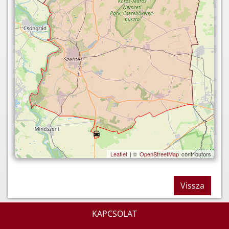
Leaflet
| ©
OpenStreetMap
contributors
Vissza
KAPCSOLAT