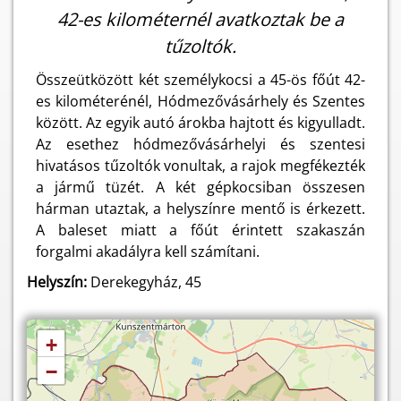
42-es kilométernél avatkoztak be a
tűzoltók.
Összeütközött két személykocsi a 45-ös főút 42-
es kilométerénél, Hódmezővásárhely és Szentes
között. Az egyik autó árokba hajtott és kigyulladt.
Az esethez hódmezővásárhelyi és szentesi
hivatásos tűzoltók vonultak, a rajok megfékezték
a jármű tüzét. A két gépkocsiban összesen
hárman utaztak, a helyszínre mentő is érkezett.
A baleset miatt a főút érintett szakaszán
forgalmi akadályra kell számítani.
Helyszín:
Derekegyház, 45
+
−