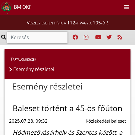
BM OKF
Veszély esetén hívja a 112-t vagy a 105-öt!
Esemény részletei
Tartalomjegyzék
Esemény részletei
Esemény részletei
Baleset történt a 45-ös főúton
2025.07.28. 09:32
Közlekedési baleset
Hódmezővásárhely és Szentes között, a