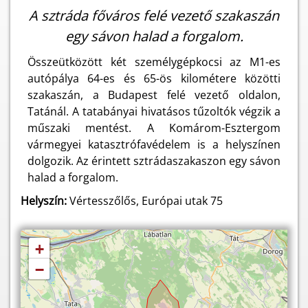
A sztráda főváros felé vezető szakaszán
egy sávon halad a forgalom.
Összeütközött két személygépkocsi az M1-es
autópálya 64-es és 65-ös kilométere közötti
szakaszán, a Budapest felé vezető oldalon,
Tatánál. A tatabányai hivatásos tűzoltók végzik a
műszaki mentést. A Komárom-Esztergom
vármegyei katasztrófavédelem is a helyszínen
dolgozik. Az érintett sztrádaszakaszon egy sávon
halad a forgalom.
Helyszín:
Vértesszőlős, Európai utak 75
+
−