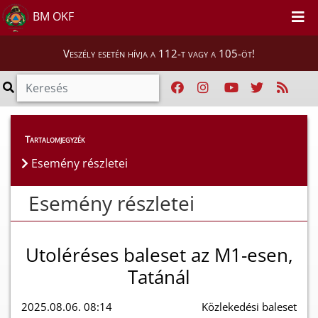
BM OKF
Veszély esetén hívja a 112-t vagy a 105-öt!
Esemény részletei
Tartalomjegyzék
Esemény részletei
Esemény részletei
Utoléréses baleset az M1-esen,
Tatánál
2025.08.06. 08:14
Közlekedési baleset