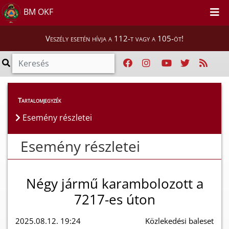
BM OKF
Veszély esetén hívja a 112-t vagy a 105-öt!
Esemény részletei
Tartalomjegyzék
Esemény részletei
Esemény részletei
Négy jármű karambolozott a
7217-es úton
2025.08.12. 19:24
Közlekedési baleset