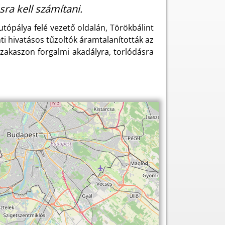
sra kell számítani.
tópálya felé vezető oldalán, Törökbálint
nti hivatásos tűzoltók áramtalanították az
tszakaszon forgalmi akadályra, torlódásra