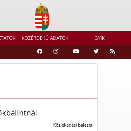
ZTATÓK
KÖZÉRDEKŰ ADATOK
GYIK
ökbálintnál
Közlekedési baleset