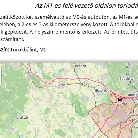
Az M1-es felé vezető oldalon torlódá
zeütközött két személyautó az M0-ás autóúton, az M1-es au
elében, a 2-es és 3-as kilométerszelvény között. A törökbáli
ik gépkocsit. A helyszínre mentő is érkezett. Az érintett ú
 számítani.
zín:
Törökbálint, M0