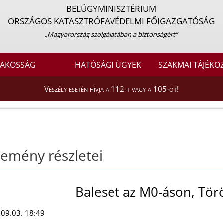
BELÜGYMINISZTÉRIUM
ORSZÁGOS KATASZTRÓFAVÉDELMI FŐIGAZGATÓSÁG
„Magyarország szolgálatában a biztonságért”
LAKOSSÁG
HATÓSÁGI ÜGYEK
SZAKMAI TÁJÉKO
Veszély esetén hívja a 112-t vagy a 105-öt!
emény részletei
Baleset az M0-áson, Tör
09.03. 18:49