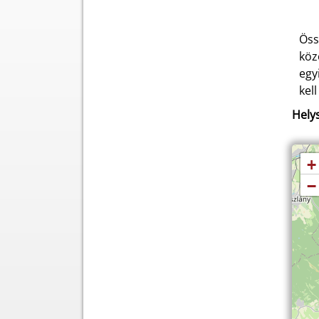
Öss
köz
egy
kell
Helys
+
−