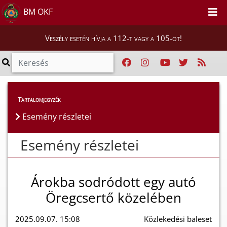
BM OKF
Veszély esetén hívja a 112-t vagy a 105-öt!
Esemény részletei
Tartalomjegyzék
Esemény részletei
Esemény részletei
Árokba sodródott egy autó
Öregcsertő közelében
2025.09.07. 15:08
Közlekedési baleset