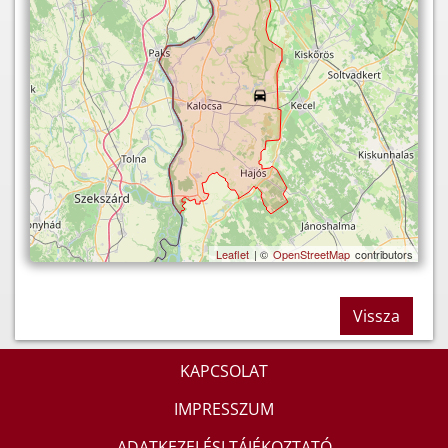
Leaflet
| ©
OpenStreetMap
contributors
Vissza
KAPCSOLAT
IMPRESSZUM
ADATKEZELÉSI TÁJÉKOZTATÓ