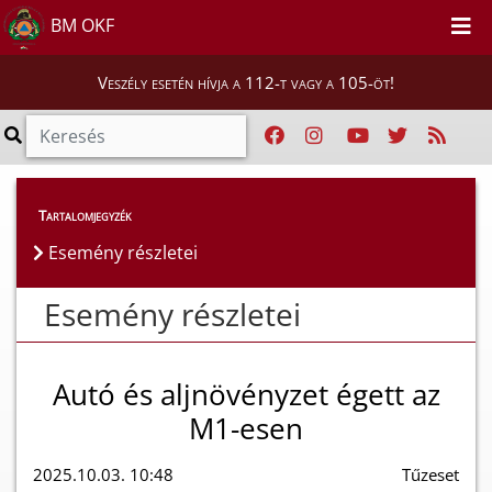
BM OKF
Veszély esetén hívja a 112-t vagy a 105-öt!
Esemény részletei
Tartalomjegyzék
Esemény részletei
Esemény részletei
Autó és aljnövényzet égett az
M1-esen
2025.10.03. 10:48
Tűzeset