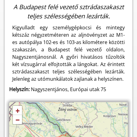
A Budapest felé vezető sztrádaszakaszt
teljes szélességében lezárták.
Kigyulladt egy személygépkocsi és mintegy
kétszáz négyzetméteren az aljnövényzet az M1-
es autópálya 102-es és 103-as kilométere közötti
szakaszán, a Budapest felé vezető oldalon,
Nagyszentjánosnál. A győri hivatásos tűzoltók
két vízsugárral elfojtották a lángokat. Az érintett
sztrádaszakaszt teljes szélességében lezárták.
Jelenleg az utómunkálatok zajlanak a helyszínen.
Helyszín:
Nagyszentjános, Európai utak 75
+
−