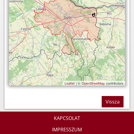
Leaflet
| ©
OpenStreetMap
contributors
Vissza
KAPCSOLAT
IMPRESSZUM