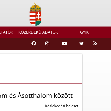
ZTATÓK
KÖZÉRDEKŰ ADATOK
GYIK
om és Ásotthalom között
Közlekedési baleset