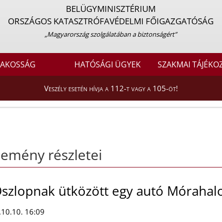
BELÜGYMINISZTÉRIUM
ORSZÁGOS KATASZTRÓFAVÉDELMI FŐIGAZGATÓSÁG
„Magyarország szolgálatában a biztonságért”
LAKOSSÁG
HATÓSÁGI ÜGYEK
SZAKMAI TÁJÉKO
Veszély esetén hívja a 112-t vagy a 105-öt!
emény részletei
szlopnak ütközött egy autó Mórahal
10.10. 16:09