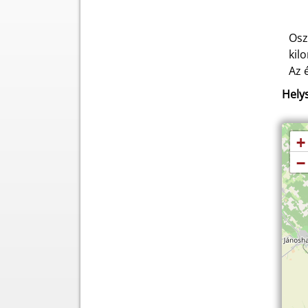
Osz
kil
Az 
Helys
+
−