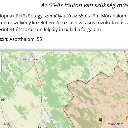
Az 55-ös főúton van szükség műs
lopnak ütközött egy személyautó az 55-ös főút Mórahalom é
ométerszelvény közelében. A ruzsai hivatásos tűzoltók műsza
érintett útszakaszon félpályán halad a forgalom.
zín:
Ásotthalom, 55