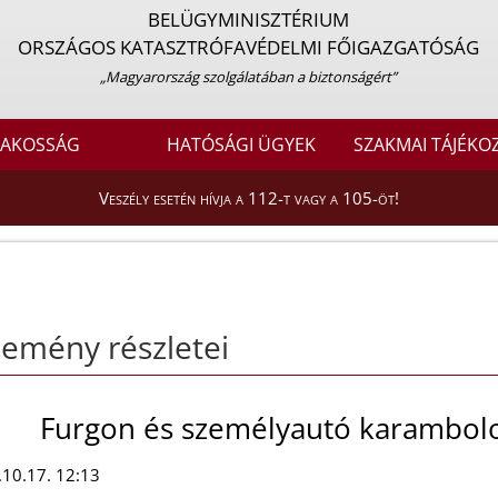
BELÜGYMINISZTÉRIUM
ORSZÁGOS KATASZTRÓFAVÉDELMI FŐIGAZGATÓSÁG
„Magyarország szolgálatában a biztonságért”
LAKOSSÁG
HATÓSÁGI ÜGYEK
SZAKMAI TÁJÉKO
Veszély esetén hívja a 112-t vagy a 105-öt!
emény részletei
Furgon és személyautó karambolo
10.17. 12:13