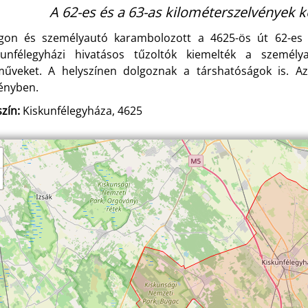
A 62-es és a 63-as kilométerszelvények kö
gon és személyautó karambolozott a 4625-ös út 62-es é
kunfélegyházi hivatásos tűzoltók kiemelték a személy
műveket. A helyszínen dolgoznak a társhatóságok is. Az
ényben.
zín:
Kiskunfélegyháza, 4625