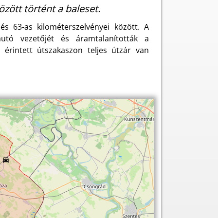
zött történt a baleset.
s 63-as kilométerszelvényei között. A
autó vezetőjét és áramtalanították a
 érintett útszakaszon teljes útzár van