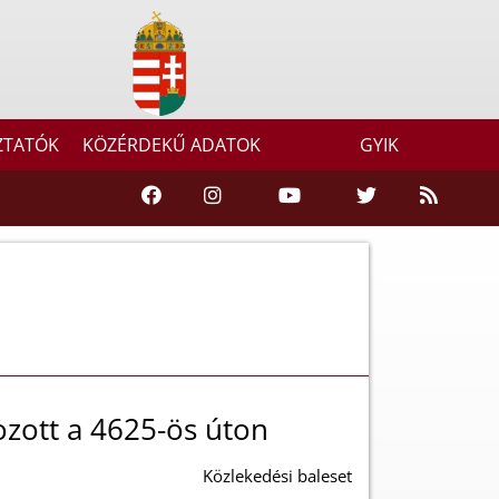
ZTATÓK
KÖZÉRDEKŰ ADATOK
GYIK
zott a 4625-ös úton
Közlekedési baleset