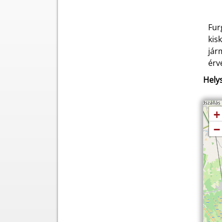
Fur
kis
jár
érv
Helys
+
−