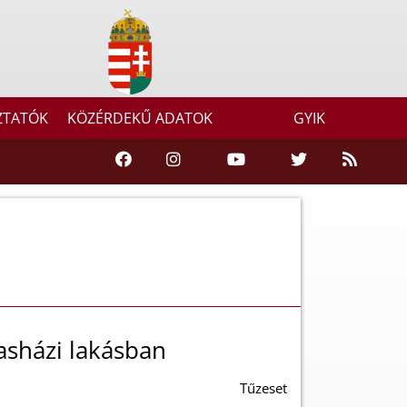
ZTATÓK
KÖZÉRDEKŰ ADATOK
GYIK
rsasházi lakásban
Tűzeset