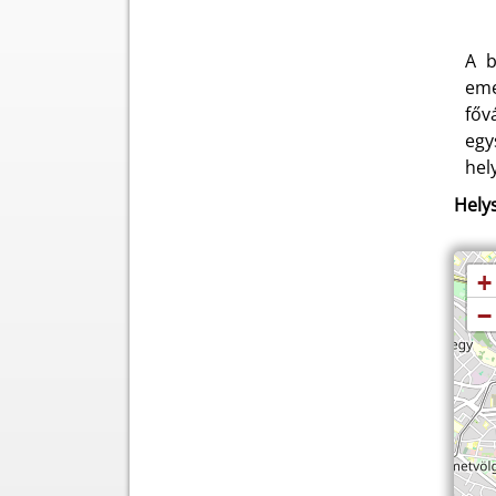
A b
eme
főv
egy
hel
Helys
+
−