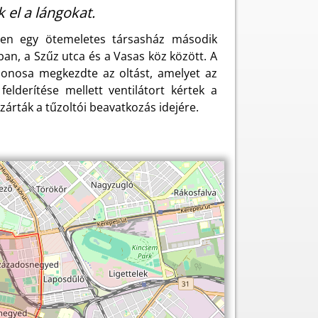
k el a lángokat.
ren egy ötemeletes társasház második
ában, a Szűz utca és a Vasas köz között. A
ajdonosa megkezdte az oltást, amelyet az
elderítése mellett ventilátort kértek a
ezárták a tűzoltói beavatkozás idejére.