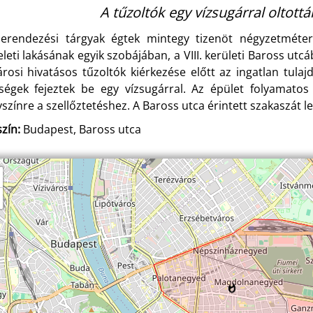
A tűzoltók egy vízsugárral oltottá
erendezési tárgyak égtek mintegy tizenöt négyzetméte
leti lakásának egyik szobájában, a VIII. kerületi Baross utc
árosi hivatásos tűzoltók kiérkezése előtt az ingatlan tul
ségek fejeztek be egy vízsugárral. Az épület folyamatos f
yszínre a szellőztetéshez. A Baross utca érintett szakaszát l
zín:
Budapest, Baross utca