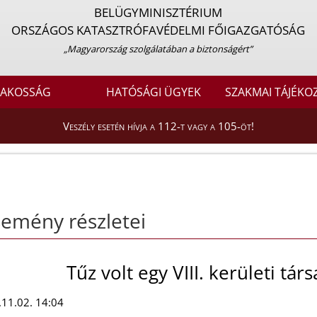
BELÜGYMINISZTÉRIUM
ORSZÁGOS KATASZTRÓFAVÉDELMI FŐIGAZGATÓSÁG
„Magyarország szolgálatában a biztonságért”
LAKOSSÁG
HATÓSÁGI ÜGYEK
SZAKMAI TÁJÉKO
Veszély esetén hívja a 112-t vagy a 105-öt!
emény részletei
Tűz volt egy VIII. kerületi tá
11.02. 14:04