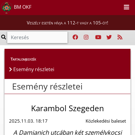
BM OKF
Veszély esetén hívja a 112-t vagy a 105-öt!
Esemény részletei
Tartalomjegyzék
Esemény részletei
Esemény részletei
Karambol Szegeden
2025.11.03. 18:17
Közlekedési baleset
A Damjanich utcában két személykocsi